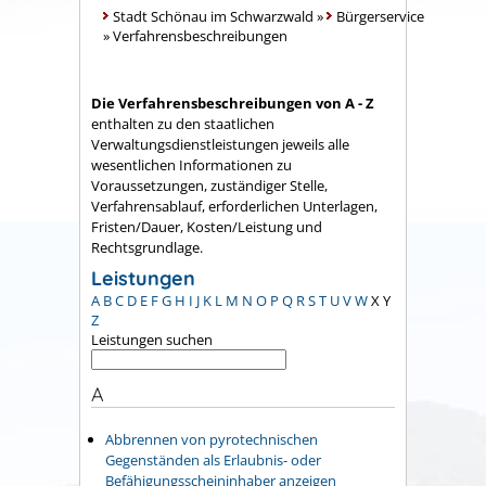
Stadt Schönau im Schwarzwald
»
Bürgerservice
»
Verfahrensbeschreibungen
Die Verfahrensbeschreibungen von A - Z
enthalten zu den staatlichen
Verwaltungsdienstleistungen jeweils alle
wesentlichen Informationen zu
Voraussetzungen, zuständiger Stelle,
Verfahrensablauf, erforderlichen Unterlagen,
Fristen/Dauer, Kosten/Leistung und
Rechtsgrundlage.
Leistungen
A
B
C
D
E
F
G
H
I
J
K
L
M
N
O
P
Q
R
S
T
U
V
W
X
Y
Z
Leistungen suchen
A
Abbrennen von pyrotechnischen
Gegenständen als Erlaubnis- oder
Befähigungsscheininhaber anzeigen