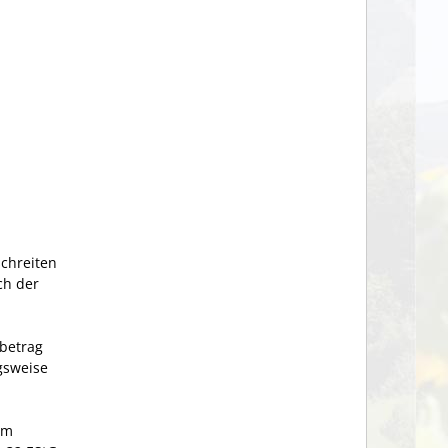
schreiten
ch der
betrag
gsweise
om