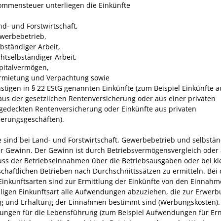
ommensteuer unterliegen die Einkünfte
nd- und Forstwirtschaft,
werbebetrieb,
lbständiger Arbeit,
chtselbständiger Arbeit,
pitalvermögen,
rmietung und Verpachtung sowie
nstigen in § 22 EStG genannten Einkünfte (zum Beispiel Einkünfte a
aus der gesetzlichen Rentenversicherung oder aus einer privaten
lgedeckten Rentenversicherung oder Einkünfte aus privaten
erungsgeschäften).
e sind bei Land- und Forstwirtschaft, Gewerbebetrieb und selbstän
er Gewinn. Der Gewinn ist durch Betriebsvermögensvergleich oder 
ss der Betriebseinnahmen über die Betriebsausgaben oder bei kl
schaftlichen Betrieben nach Durchschnittssätzen zu ermitteln. Bei
Einkunftsarten sind zur Ermittlung der Einkünfte von den Einnah
iligen Einkunftsart alle Aufwendungen abzuziehen, die zur Erwerb
g und Erhaltung der Einnahmen bestimmt sind (Werbungskosten).
ngen für die Lebensführung (zum Beispiel Aufwendungen für Er