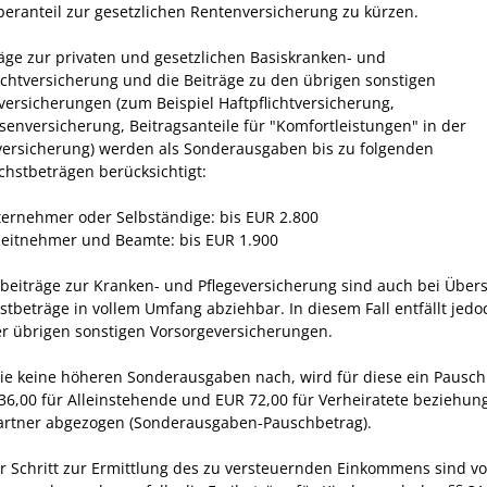
beranteil zur gesetzlichen Rentenversicherung zu kürzen.
räge zur privaten und gesetzlichen Basiskranken- und
lichtversicherung und die Beiträge zu den übrigen sonstigen
versicherungen (zum Beispiel Haftpflichtversicherung,
osenversicherung, Beitragsanteile für "Komfortleistungen" in der
ersicherung) werden als Sonderausgaben bis zu folgenden
chstbeträgen berücksichtigt:
ternehmer oder Selbständige: bis EUR 2.800
beitnehmer und Beamte: bis EUR 1.900
sbeiträge zur Kranken- und Pflegeversicherung sind auch bei Über
stbeträge in vollem Umfang abziehbar. In diesem Fall entfällt jedo
r übrigen sonstigen Vorsorgeversicherungen.
ie keine höheren Sonderausgaben nach, wird für diese ein Pausch
36,00 für Alleinstehende und EUR 72,00 für Verheiratete beziehun
rtner abgezogen (Sonderausgaben-Pauschbetrag).
ter Schritt zur Ermittlung des zu versteuernden Einkommens sind v