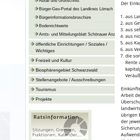
Abfall und Grünschnitt
Der Eink
Bürger-Geo-Portal des Landkreis Lörrach
aus La
Bürgerinformationsbroschüre
aus Ge
Bodenrichtwerte
aus se
Amts- und Mitteilungsblatt Schönauer Anzeiger
aus ni
aus Ka
öffentliche Einrichtungen / Soziales /
aus Ve
Wichtiges
die so
Freizeit und Kultur
Rente 
kapita
Biosphärengebiet Schwarzwald
Veräuß
Stellenangebote / Ausschreibungen
Einkünft
Tourismus
Arbeit d
Projekte
Überschu
landwirt
übrigen 
der jewe
Sicherun
Aufwendu