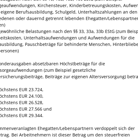
geaufwendungen, Kirchensteuer, Kinderbetreuungskosten, Aufw
e eigene Berufsausbildung, Schulgeld, Unterhaltszahlungen an den
edenen oder dauernd getrennt lebenden Ehegatten/Lebenspartner
en)
ewöhnliche Belastungen nach den §§ 33, 33a, 33b EStG (zum Beisp
eitskosten, Unterhaltsaufwendungen und Aufwendungen für die
ausbildung, Pauschbeträge für behinderte Menschen, Hinterblieb
personen)
Sonderausgaben absetzbaren Höchstbeträge für die
rsorgeaufwendungen (zum Beispiel gesetzliche
rsicherungsbeiträge, Beiträge zur eigenen Altersversorgung) betr
öchstens EUR 23.724,
öchstens EUR 24.100,
öchstens EUR 26.528,
öchstens EUR 27.566 und
öchstens EUR 29.344.
mmenveranlagten Ehegatten/Lebenspartnern verdoppelt sich der
trag. Bei Arbeitnehmern ist dieser Betrag um den steuerfreien