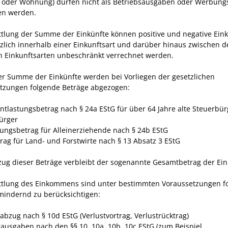
 oder Wohnung) dürfen nicht als Betriebsausgaben oder Werbung
en werden.
ttlung der Summe der Einkünfte können positive und negative Ein
zlich innerhalb einer Einkunftsart und darüber hinaus zwischen d
n Einkunftsarten unbeschränkt verrechnet werden.
er Summe der Einkünfte werden bei Vorliegen der gesetzlichen
tzungen folgende Beträge abgezogen:
entlastungsbetrag nach § 24a EStG für über 64 Jahre alte Steuerbü
ürger
tungsbetrag für Alleinerziehende nach § 24b EStG
trag für Land- und Forstwirte nach § 13 Absatz 3 EStG
ug dieser Beträge verbleibt der sogenannte Gesamtbetrag der Ein
ttlung des Einkommens sind unter bestimmten Voraussetzungen f
mindernd zu berücksichtigen:
tabzug nach § 10d EStG (Verlustvortrag, Verlustrücktrag)
ausgaben nach den §§ 10, 10a, 10b, 10c EStG (zum Beispiel