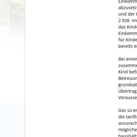
Einkomme
abzusetz
und der 
2.928. I
das Kind
Einkomme
für Kind
bereits 
Bei eine
zusammen
Kind bef
Betreuun
grundsät
Übertrag
Vorausse
Das so e
die tari
anzurech
mögliche
haushalt