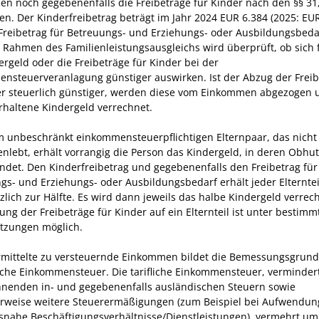
n noch gegebenenfalls die Freibeträge für Kinder nach den §§ 31
en. Der Kinderfreibetrag beträgt im Jahr 2024 EUR 6.384 (2025: EUR
Freibetrag für Betreuungs- und Erziehungs- oder Ausbildungsbeda
m Rahmen des Familienleistungsausgleichs wird überprüft, ob sich f
ergeld oder die Freibeträge für Kinder bei der
nsteuerveranlagung günstiger auswirken. Ist der Abzug der Freib
er steuerlich günstiger, werden diese vom Einkommen abgezogen 
erhaltene Kindergeld verrechnet.
m unbeschränkt einkommensteuerpflichtigen Elternpaar, das nicht
lebt, erhält vorrangig die Person das Kindergeld, in deren Obhut
indet. Den Kinderfreibetrag und gegebenenfalls den Freibetrag fü
gs- und Erziehungs- oder Ausbildungsbedarf erhält jeder Elterntei
zlich zur Hälfte. Es wird dann jeweils das halbe Kindergeld verrech
ung der Freibeträge für Kinder auf ein Elternteil ist unter bestimm
tzungen möglich.
rmittelte zu versteuernde Einkommen bildet die Bemessungsgrund
fliche Einkommensteuer. Die tarifliche Einkommensteuer, verminder
nenden in- und gegebenenfalls ausländischen Steuern sowie
rweise weitere Steuerermäßigungen (zum Beispiel bei Aufwendun
snahe Beschäftigungsverhältnisse/Dienstleistungen), vermehrt um