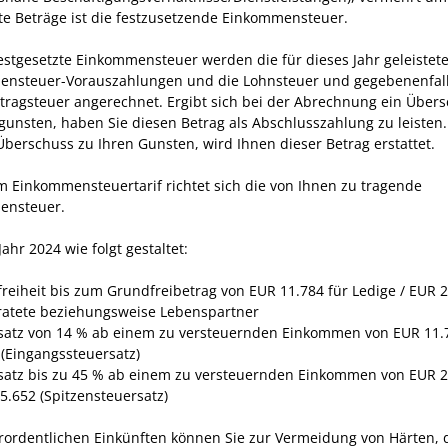
e Beträge ist die festzusetzende Einkommensteuer.
festgesetzte Einkommensteuer werden die für dieses Jahr geleistet
nsteuer-Vorauszahlungen und die Lohnsteuer und gegebenenfal
rtragsteuer angerechnet. Ergibt sich bei der Abrechnung ein Über
gunsten, haben Sie diesen Betrag als Abschlusszahlung zu leisten.
 Überschuss zu Ihren Gunsten, wird Ihnen dieser Betrag erstattet.
 Einkommensteuertarif richtet sich die von Ihnen zu tragende
ensteuer.
 Jahr 2024 wie folgt gestaltet:
freiheit bis zum Grundfreibetrag von EUR 11.784 für Ledige / EUR 2
ratete beziehungsweise Lebenspartner
satz von 14 % ab einem zu versteuernden Einkommen von EUR 11.
 (Eingangssteuersatz)
satz bis zu 45 % ab einem zu versteuernden Einkommen von EUR 2
5.652 (Spitzensteuersatz)
rordentlichen Einkünften können Sie zur Vermeidung von Härten, d