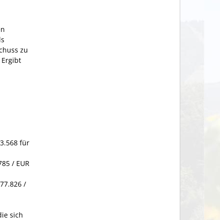
en
ls
schuss zu
 Ergibt
3.568 für
785 / EUR
77.826 /
ie sich