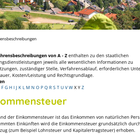
rensbeschreibungen
ahrensbeschreibungen von A - Z
enthalten zu den staatlichen
ngsdienstleistungen jeweils alle wesentlichen Informationen zu
tzungen, zuständiger Stelle, Verfahrensablauf, erforderlichen Unt
Dauer, Kosten/Leistung und Rechtsgrundlage.
en
F
G
H
I
J
K
L
M
N
O
P
Q
R
S
T
U
V
W
X
Y
Z
kommensteuer
nd der Einkommensteuer ist das Einkommen von natürlichen Per
immten Einkünften wird die Einkommensteuer grundsätzlich durc
zug (zum Beispiel Lohnsteuer und Kapitalertragsteuer) erhoben.