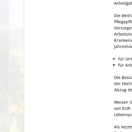
Arbeitge
Die Beit
Pflegepf
Vorsorge
Arbeitsl
Krankenv
Jahreshö
für Un
für Ar
Die Basi
der Höch
Abzug de
Weisen S
von EUR 
Lebenspa
Als letz