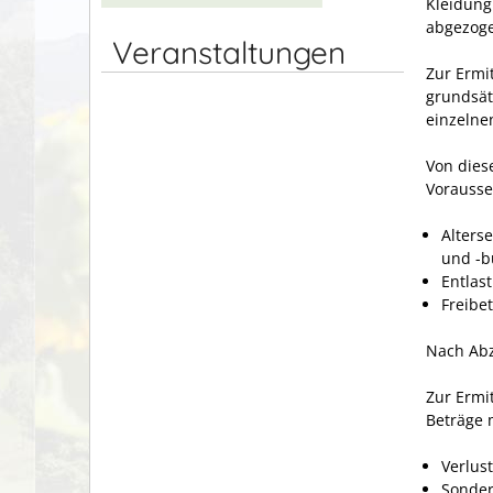
Kleidung
abgezog
Veranstaltungen
Zur Ermi
grundsät
einzelne
Von dies
Vorausse
Alters
und -b
Entlas
Freibe
Nach Abz
Zur Ermi
Beträge 
Verlus
Sonder