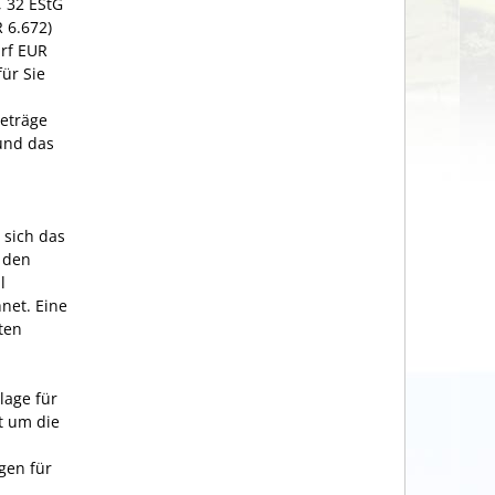
, 32 EStG
 6.672)
rf EUR
ür Sie
eträge
und das
 sich das
r den
l
net. Eine
ten
lage für
t um die
gen für