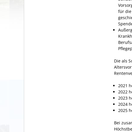
Vorsor
für di
geschi
Spend
Außerg
Krankh
Berufs
Pflege
Die als 
Altersvo
Rentenve
2021 h
2022 h
2023 h
2024 h
2025 h
Bei zusa
Höchstbe