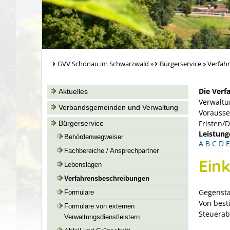
GVV Schönau im Schwarzwald
»
Bürgerservice
»
Verfah
Die Verf
Aktuelles
Verwaltu
Verbandsgemeinden und Verwaltung
Vorausse
Fristen/
Bürgerservice
Leistung
Behördenwegweiser
A
B
C
D
E
Fachbereiche / Ansprechpartner
Ein
Lebenslagen
Verfahrensbeschreibungen
Gegensta
Formulare
Von best
Formulare von externen
Steuerab
Verwaltungsdienstleistern