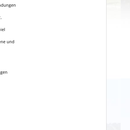
endungen
,
iel
ene und
agen