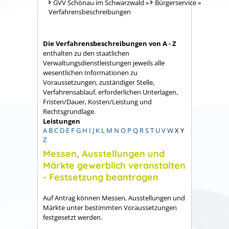
GVV Schönau im Schwarzwald
»
Bürgerservice
»
Verfahrensbeschreibungen
Die Verfahrensbeschreibungen von A - Z
enthalten zu den staatlichen
Verwaltungsdienstleistungen jeweils alle
wesentlichen Informationen zu
Voraussetzungen, zuständiger Stelle,
Verfahrensablauf, erforderlichen Unterlagen,
Fristen/Dauer, Kosten/Leistung und
Rechtsgrundlage.
Leistungen
A
B
C
D
E
F
G
H
I
J
K
L
M
N
O
P
Q
R
S
T
U
V
W
X
Y
Z
Messen, Ausstellungen und
Märkte gewerblich veranstalten
- Festsetzung beantragen
Auf Antrag können Messen, Ausstellungen und
Märkte unter bestimmten Voraussetzungen
festgesetzt werden.