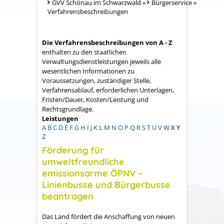
GVV Schönau im Schwarzwald
»
Bürgerservice
»
Verfahrensbeschreibungen
Die Verfahrensbeschreibungen von A - Z
enthalten zu den staatlichen
Verwaltungsdienstleistungen jeweils alle
wesentlichen Informationen zu
Voraussetzungen, zuständiger Stelle,
Verfahrensablauf, erforderlichen Unterlagen,
Fristen/Dauer, Kosten/Leistung und
Rechtsgrundlage.
Leistungen
A
B
C
D
E
F
G
H
I
J
K
L
M
N
O
P
Q
R
S
T
U
V
W
X
Y
Z
Förderung für
umweltfreundliche
emissionsarme ÖPNV –
Linienbusse und Bürgerbusse
beantragen
Das Land fördert die
Anschaffung
von neuen