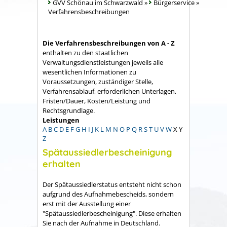
GVV Schönau im Schwarzwald
»
Bürgerservice
»
Verfahrensbeschreibungen
Die Verfahrensbeschreibungen von A - Z
enthalten zu den staatlichen
Verwaltungsdienstleistungen jeweils alle
wesentlichen Informationen zu
Voraussetzungen, zuständiger Stelle,
Verfahrensablauf, erforderlichen Unterlagen,
Fristen/Dauer, Kosten/Leistung und
Rechtsgrundlage.
Leistungen
A
B
C
D
E
F
G
H
I
J
K
L
M
N
O
P
Q
R
S
T
U
V
W
X
Y
Z
Spätaussiedlerbescheinigung
erhalten
Der Spätaussiedlerstatus entsteht nicht schon
aufgrund des Aufnahmebescheids, sondern
erst mit der Ausstellung einer
"Spätaussiedlerbescheinigung". Diese erhalten
Sie nach der Aufnahme in Deutschland.