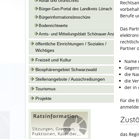
Abfall und Grünschnitt
Rechtsan
vorbehal
Bürger-Geo-Portal des Landkreis Lörrach
Berufe u
Bürgerinformationsbroschüre
Bodenrichtwerte
Das Partn
Amts- und Mitteilungsblatt Schönauer Anzeiger
elektroni
rechtlic
öffentliche Einrichtungen / Soziales /
Partner 
Wichtiges
Freizeit und Kultur
Name u
Gegens
Biosphärengebiet Schwarzwald
die Na
Stellenangebote / Ausschreibungen
die Ve
der in
Tourismus
Projekte
Für die 
anmelde
Zustä
das Regis