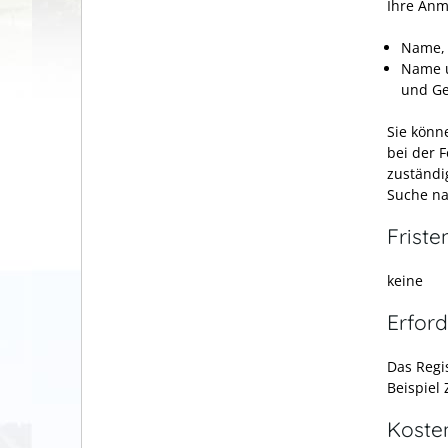
Ihre Anm
Name, 
Name u
und Ge
Sie könn
bei der 
zuständi
Suche na
Friste
keine
Erford
Das Regi
Beispiel
Koste