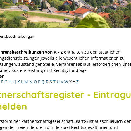
rensbeschreibungen
ahrensbeschreibungen von A - Z
enthalten zu den staatlichen
ngsdienstleistungen jeweils alle wesentlichen Informationen zu
tzungen, zuständiger Stelle, Verfahrensablauf, erforderlichen Unt
Dauer, Kosten/Leistung und Rechtsgrundlage.
en
F
G
H
I
J
K
L
M
N
O
P
Q
R
S
T
U
V
W
X
Y
Z
tnerschaftsregister - Eintrag
elden
sform der Partnerschaftsgesellschaft (PartG) ist ausschließlich de
gen der freien Berufe, zum Beispiel Rechtsanwältinnen und