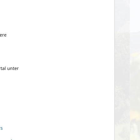
dere
tal unter
rs