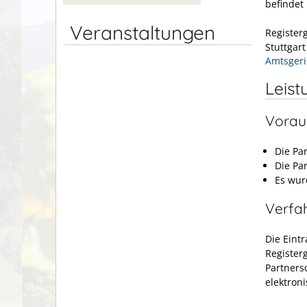
befindet
Veranstaltungen
Register
Stuttgar
Amtsgeri
Leist
Vorau
Die Pa
Die Pa
Es wur
Verfa
Die Eint
Registerg
Partners
elektron