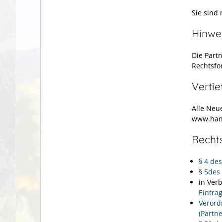
Sie sind
Hinwe
Die Partn
Rechtsfo
Verti
Alle Neu
www.hand
Recht
§ 4 de
§ 5des
in Ver
Eintra
Verord
(Partn