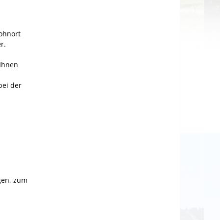
ohnort
r.
 Ihnen
bei der
gen, zum