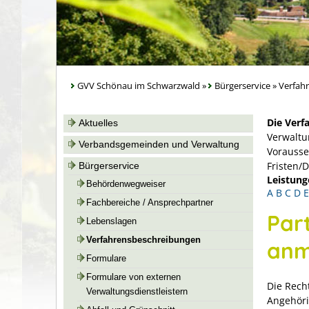
GVV Schönau im Schwarzwald
»
Bürgerservice
»
Verfah
Die Verf
Aktuelles
Verwaltu
Verbandsgemeinden und Verwaltung
Vorausse
Fristen/
Bürgerservice
Leistung
Behördenwegweiser
A
B
C
D
E
Fachbereiche / Ansprechpartner
Par
Lebenslagen
Verfahrensbeschreibungen
anm
Formulare
Formulare von externen
Die Recht
Verwaltungsdienstleistern
Angehöri