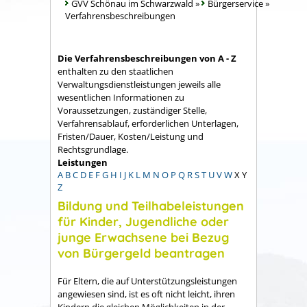
GVV Schönau im Schwarzwald
»
Bürgerservice
»
Verfahrensbeschreibungen
Die Verfahrensbeschreibungen von A - Z
enthalten zu den staatlichen
Verwaltungsdienstleistungen jeweils alle
wesentlichen Informationen zu
Voraussetzungen, zuständiger Stelle,
Verfahrensablauf, erforderlichen Unterlagen,
Fristen/Dauer, Kosten/Leistung und
Rechtsgrundlage.
Leistungen
A
B
C
D
E
F
G
H
I
J
K
L
M
N
O
P
Q
R
S
T
U
V
W
X
Y
Z
Bildung und Teilhabeleistungen
für Kinder, Jugendliche oder
junge Erwachsene bei Bezug
von Bürgergeld beantragen
Für Eltern, die auf Unterstützungsleistungen
angewiesen sind, ist es oft nicht leicht, ihren
Kindern die gleichen Möglichkeiten in der