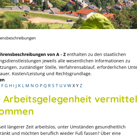
rensbeschreibungen
ahrensbeschreibungen von A - Z
enthalten zu den staatlichen
ngsdienstleistungen jeweils alle wesentlichen Informationen zu
tzungen, zuständiger Stelle, Verfahrensablauf, erforderlichen Unt
Dauer, Kosten/Leistung und Rechtsgrundlage.
en
F
G
H
I
J
K
L
M
N
O
P
Q
R
S
T
U
V
W
X
Y
Z
e Arbeitsgelegenheit vermittel
kommen
seit längerer Zeit arbeitslos, unter Umständen gesundheitlich
ränkt und möchten beruflich wieder Fuß fassen? Über eine