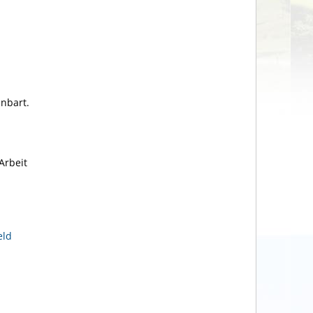
inbart.
Arbeit
eld