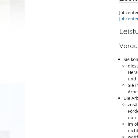
Jobcente
Jobcente
Leist
Vorau
Sie kö
diese
Hera
und
Sie 
Arbe
Die Ar
zusä
Förd
durc
im ö
nich
wett