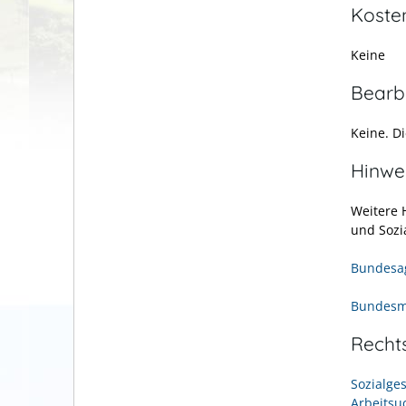
Koste
Keine
Bearb
Keine. D
Hinwe
Weitere 
und Sozi
Bundesage
Bundesmi
Recht
Sozialge
Arbeitsu