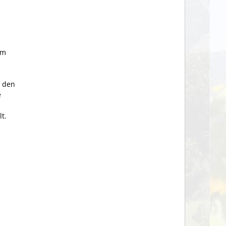
em
, den
e
t.