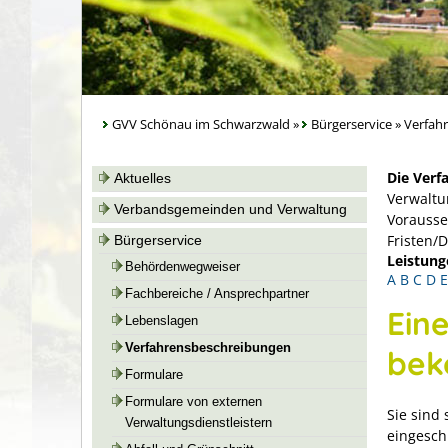
GVV Schönau im Schwarzwald
»
Bürgerservice
»
Verfah
Die Verf
Aktuelles
Verwaltu
Verbandsgemeinden und Verwaltung
Vorausse
Fristen/
Bürgerservice
Leistung
Behördenwegweiser
A
B
C
D
E
Fachbereiche / Ansprechpartner
Ein
Lebenslagen
Verfahrensbeschreibungen
be
Formulare
Formulare von externen
Sie sind 
Verwaltungsdienstleistern
eingesch