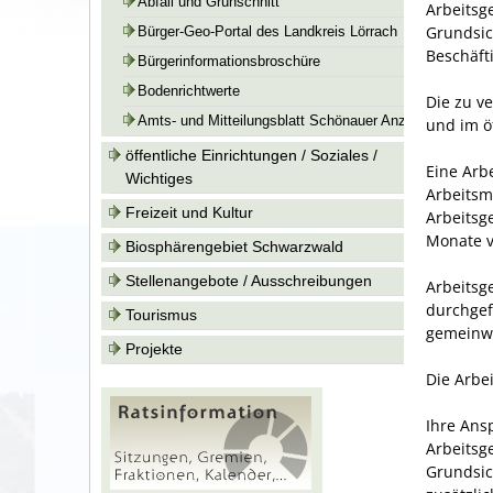
Abfall und Grünschnitt
Arbeitsg
Grundsi
Bürger-Geo-Portal des Landkreis Lörrach
Beschäft
Bürgerinformationsbroschüre
Bodenrichtwerte
Die zu v
Amts- und Mitteilungsblatt Schönauer Anzeiger
und im öf
öffentliche Einrichtungen / Soziales /
Eine Arb
Wichtiges
Arbeitsm
Freizeit und Kultur
Arbeitsg
Monate v
Biosphärengebiet Schwarzwald
Stellenangebote / Ausschreibungen
Arbeitsg
durchgef
Tourismus
gemeinwo
Projekte
Die Arbei
Ihre Ans
Arbeitsg
Grundsi