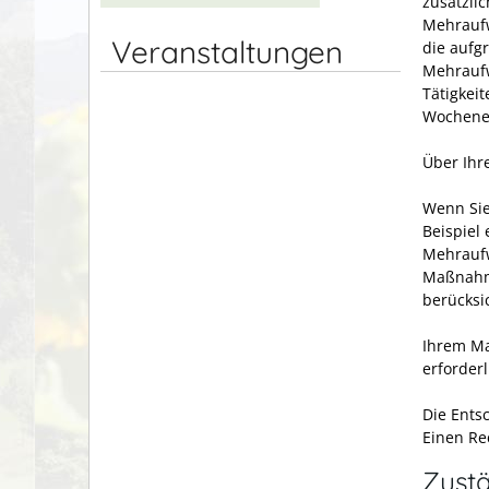
zusätzli
Mehraufw
Veranstaltungen
die aufg
Mehraufw
Tätigkeit
Wochenen
Über Ihr
Wenn Sie
Beispiel
Mehrauf
Maßnahme
berücksi
Ihrem Ma
erforderl
Die Ents
Einen Re
Zustä