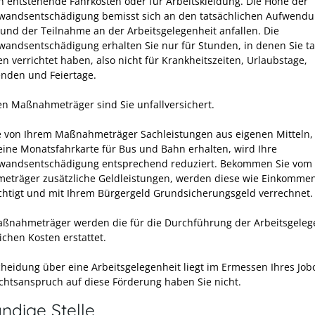
ch entstehende Fahrkosten oder für Arbeitskleidung. Die Höhe der
andsentschädigung bemisst sich an den tatsächlichen Aufwendu
rund der Teilnahme an der Arbeitsgelegenheit anfallen. Die
andsentschädigung erhalten Sie nur für Stunden, in denen Sie ta
en verrichtet haben, also nicht für Krankheitszeiten, Urlaubstage,
den und Feiertage.
en Maßnahmeträger sind Sie unfallversichert.
 von Ihrem Maßnahmeträger Sachleistungen aus eigenen Mitteln,
 eine Monatsfahrkarte für Bus und Bahn erhalten, wird Ihre
wandsentschädigung entsprechend reduziert. Bekommen Sie vom
träger zusätzliche Geldleistungen, werden diese wie Einkomme
chtigt und mit Ihrem
Bürgergeld
Grundsicherungsgeld
verrechnet.
ßnahmeträger werden die für die Durchführung der Arbeitsgeleg
ichen Kosten erstattet.
cheidung über eine Arbeitsgelegenheit liegt im Ermessen Ihres Job
chtsanspruch auf diese Förderung haben Sie nicht.
ndige Stelle