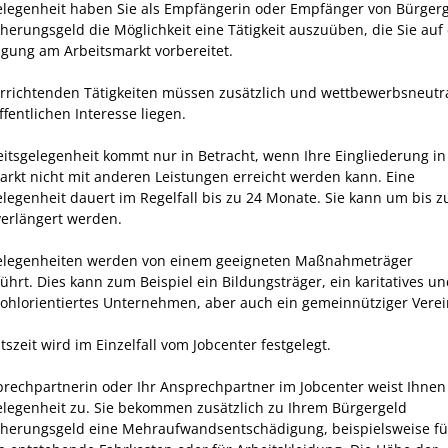
elegenheit haben Sie als Empfängerin oder Empfänger von
Bürger
cherungsgeld
die Möglichkeit eine Tätigkeit auszuüben, die Sie auf
igung am Arbeitsmarkt vorbereitet.
errichtenden Tätigkeiten müssen zusätzlich und wettbewerbsneutra
fentlichen Interesse liegen.
eitsgelegenheit kommt nur in Betracht, wenn Ihre Eingliederung i
arkt nicht mit anderen Leistungen erreicht werden kann. Eine
elegenheit dauert im Regelfall bis zu 24 Monate. Sie kann um bis z
erlängert werden.
elegenheiten werden von einem geeigneten Maßnahmeträger
ührt. Dies kann zum Beispiel ein Bildungsträger, ein karitatives u
hlorientiertes Unternehmen, aber auch ein gemeinnütziger Verein
tszeit wird im Einzelfall vom Jobcenter festgelegt.
prechpartnerin oder Ihr Ansprechpartner im Jobcenter weist Ihnen
elegenheit zu. Sie bekommen zusätzlich zu Ihrem
Bürgergeld
cherungsgeld
eine Mehraufwandsentschädigung, beispielsweise fü