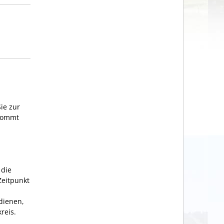
Sie zur
 kommt
 die
Zeitpunkt
 dienen,
reis.