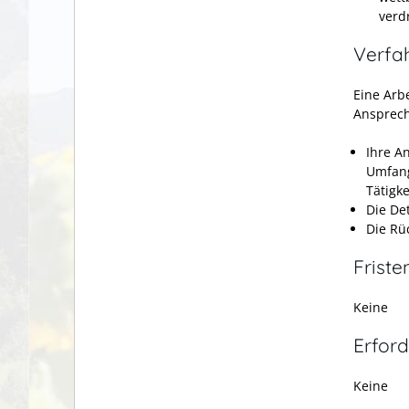
verd
Verfa
Eine Arb
Ansprech
Ihre A
Umfang
Tätigk
Die Det
Die Rü
Friste
Keine
Erford
Keine