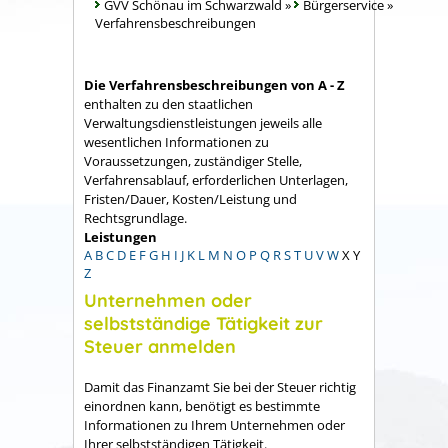
GVV Schönau im Schwarzwald
»
Bürgerservice
»
Verfahrensbeschreibungen
Die Verfahrensbeschreibungen von A - Z
enthalten zu den staatlichen
Verwaltungsdienstleistungen jeweils alle
wesentlichen Informationen zu
Voraussetzungen, zuständiger Stelle,
Verfahrensablauf, erforderlichen Unterlagen,
Fristen/Dauer, Kosten/Leistung und
Rechtsgrundlage.
Leistungen
A
B
C
D
E
F
G
H
I
J
K
L
M
N
O
P
Q
R
S
T
U
V
W
X
Y
Z
Unternehmen oder
selbstständige Tätigkeit zur
Steuer anmelden
Damit das Finanzamt Sie bei der Steuer richtig
einordnen kann, benötigt es bestimmte
Informationen zu Ihrem Unternehmen oder
Ihrer selbstständigen Tätigkeit.