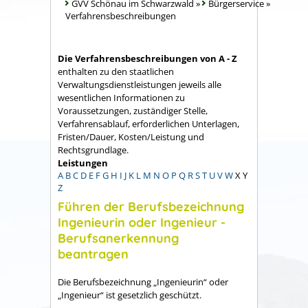
GVV Schönau im Schwarzwald
»
Bürgerservice
»
Verfahrensbeschreibungen
Die Verfahrensbeschreibungen von A - Z
enthalten zu den staatlichen
Verwaltungsdienstleistungen jeweils alle
wesentlichen Informationen zu
Voraussetzungen, zuständiger Stelle,
Verfahrensablauf, erforderlichen Unterlagen,
Fristen/Dauer, Kosten/Leistung und
Rechtsgrundlage.
Leistungen
A
B
C
D
E
F
G
H
I
J
K
L
M
N
O
P
Q
R
S
T
U
V
W
X
Y
Z
Führen der Berufsbezeichnung
Ingenieurin oder Ingenieur -
Berufsanerkennung
beantragen
Die Berufsbezeichnung „Ingenieurin“ oder
„Ingenieur“ ist gesetzlich geschützt.