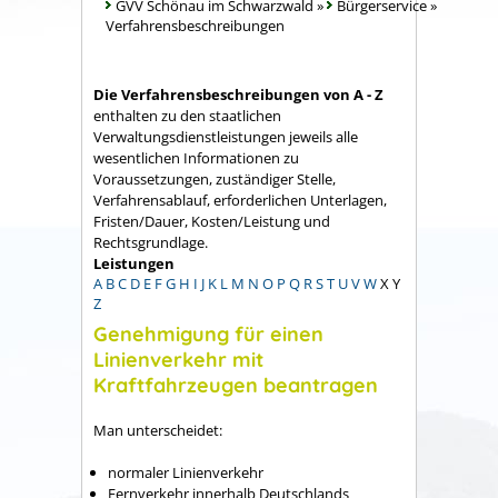
GVV Schönau im Schwarzwald
»
Bürgerservice
»
Verfahrensbeschreibungen
Die Verfahrensbeschreibungen von A - Z
enthalten zu den staatlichen
Verwaltungsdienstleistungen jeweils alle
wesentlichen Informationen zu
Voraussetzungen, zuständiger Stelle,
Verfahrensablauf, erforderlichen Unterlagen,
Fristen/Dauer, Kosten/Leistung und
Rechtsgrundlage.
Leistungen
A
B
C
D
E
F
G
H
I
J
K
L
M
N
O
P
Q
R
S
T
U
V
W
X
Y
Z
Genehmigung für einen
Linienverkehr mit
Kraftfahrzeugen beantragen
Man unterscheidet:
normaler Linienverkehr
Fernverkehr innerhalb Deutschlands