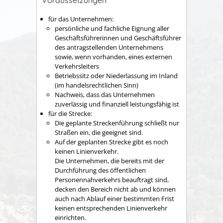
für das Unternehmen:
persönliche und fachliche Eignung aller
Geschäftsführerinnen und Geschäftsführer
des antragstellenden Unternehmens
sowie, wenn vorhanden, eines externen
Verkehrsleiters
Betriebssitz oder Niederlassung im Inland
(im handelsrechtlichen Sinn)
Nachweis, dass das Unternehmen
zuverlässig und finanziell leistungsfähig ist
für die Strecke:
Die geplante Streckenführung schließt nur
Straßen ein, die geeignet sind.
Auf der geplanten Strecke gibt es noch
keinen Linienverkehr.
Die Unternehmen, die bereits mit der
Durchfü
h
rung des öffentlichen
Personennahverkehrs beau
f
tragt sind,
decken den Bereich nicht ab und kö
n
nen
auch nach Ablauf einer bestimmten Frist
ke
i
nen entsprechenden Linienverkehr
einric
h
ten.