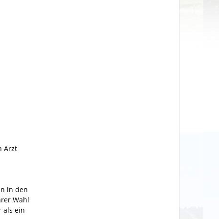
 Arzt
en in den
hrer Wahl
 als ein