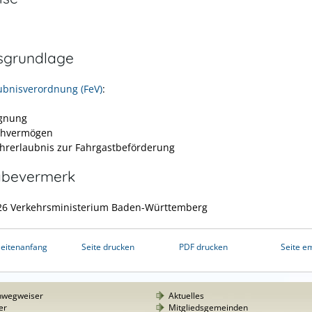
sgrundlage
ubnisverordnung (FeV)
:
ignung
ehvermögen
ahrerlaubnis zur Fahrgastbeförderung
abevermerk
26 Verkehrsministerium Baden-Württemberg
eitenanfang
Seite drucken
PDF drucken
Seite e
nwegweiser
Aktuelles
er
Mitgliedsgemeinden