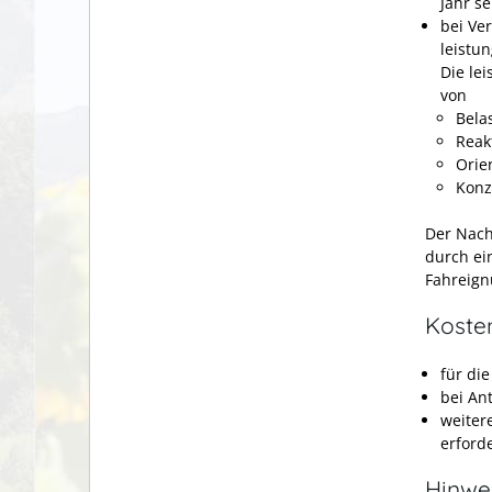
Jahr se
bei Ve
leistu
Die le
von
Belas
Reak
Orie
Konz
Der Nach
durch ei
Fahreign
Koste
für di
bei An
weiter
erford
Hinwe