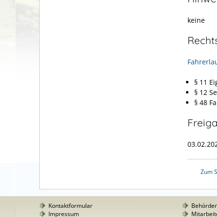
keine
Recht
Fahrerla
§ 11 E
§ 12 S
§ 48 F
Freig
03.02.20
Zum S
Kontaktformular
Behörde
Impressum
Mitarbeit