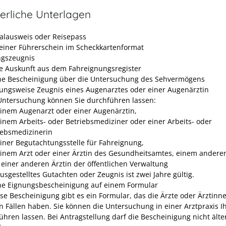
erliche Unterlagen
alausweis oder Reisepass
einer Führerschein im Scheckkartenformat
gszeugnis
le Auskunft aus dem Fahreignungsregister
che Bescheinigung über die Untersuchung des Sehvermögens
ungsweise Zeugnis eines Augenarztes oder einer Augenärztin
Untersuchung können Sie durchführen lassen:
einem Augenarzt oder einer Augenärztin,
einem Arbeits- oder Betriebsmediziner oder einer Arbeits- oder
iebsmedizinerin
einer Begutachtungsstelle für Fahreignung,
einem Arzt oder einer Ärztin des Gesundheitsamtes, einem anderen
 einer anderen Ärztin der öffentlichen Verwaltung
ausgestelltes Gutachten oder Zeugnis ist zwei Jahre gültig.
che Eignungsbescheinigung auf einem Formular
ese Bescheinigung gibt es ein Formular, das die Ärzte oder Ärztinn
n Fällen haben. Sie können die Untersuchung in einer Arztpraxis I
ühren lassen. Bei Antragstellung darf die Bescheinigung nicht älter