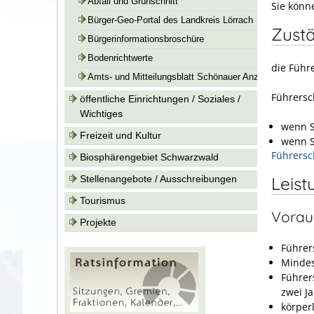
Abfall und Grünschnitt
Sie könne
Bürger-Geo-Portal des Landkreis Lörrach
Zustä
Bürgerinformationsbroschüre
Bodenrichtwerte
die Führ
Amts- und Mitteilungsblatt Schönauer Anzeiger
Führersch
öffentliche Einrichtungen / Soziales /
Wichtiges
wenn S
Freizeit und Kultur
wenn S
Führersc
Biosphärengebiet Schwarzwald
Leist
Stellenangebote / Ausschreibungen
Tourismus
Vorau
Projekte
Führer
Mindes
Führer
zwei J
körper