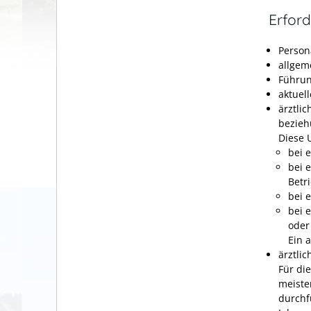
Erford
Person
allgem
Führun
aktuel
ärztli
bezieh
Diese 
bei 
bei 
Betr
bei 
bei 
oder
Ein 
ärztli
Für di
meiste
durchf