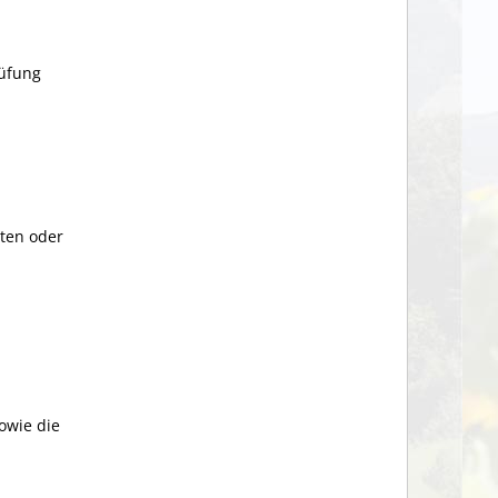
rüfung
hten oder
owie die