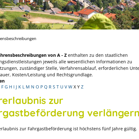
rensbeschreibungen
ahrensbeschreibungen von A - Z
enthalten zu den staatlichen
ngsdienstleistungen jeweils alle wesentlichen Informationen zu
tzungen, zuständiger Stelle, Verfahrensablauf, erforderlichen Unt
Dauer, Kosten/Leistung und Rechtsgrundlage.
en
F
G
H
I
J
K
L
M
N
O
P
Q
R
S
T
U
V
W
X
Y
Z
rerlaubnis zur
rgastbeförderung verlänger
erlaubnis zur Fahrgastbeförderung ist höchstens fünf Jahre gültig.