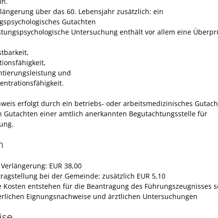
in.
rlängerung über das 60. Lebensjahr zusätzlich: ein
ngspsychologisches Gutachten
istungspsychologische Untersuchung enthält vor allem eine Überp
tbarkeit,
tionsfähigkeit,
ntierungsleistung und
entrationsfähigkeit.
weis erfolgt durch ein betriebs- oder arbeitsmedizinisches Gutac
n Gutachten einer amtlich anerkannten Begutachtungsstelle für
ung.
n
e Verlängerung: EUR 38,00
tragstellung bei der Gemeinde: zusätzlich EUR 5,10
e Kosten entstehen für die Beantragung des Führungszeugnisses s
erlichen Eignungsnachweise und ärztlichen Untersuchungen
ise