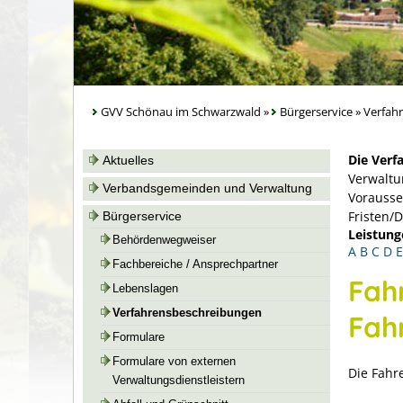
GVV Schönau im Schwarzwald
»
Bürgerservice
»
Verfah
Die Verf
Aktuelles
Verwaltu
Verbandsgemeinden und Verwaltung
Vorausse
Fristen/
Bürgerservice
Leistung
Behördenwegweiser
A
B
C
D
E
Fachbereiche / Ansprechpartner
Fah
Lebenslagen
Verfahrensbeschreibungen
Fah
Formulare
Formulare von externen
Die Fahr
Verwaltungsdienstleistern