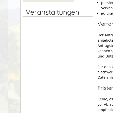
persön
Verkeh
Veranstaltungen
gültig
Verfa
Der Antr
angeboten
Antragst
können S
und Unte
Für den O
Nachweis
Dateianh
Friste
Keine, e
vor Abla
empfohl