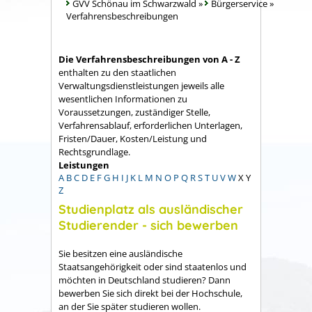
GVV Schönau im Schwarzwald
»
Bürgerservice
»
Verfahrensbeschreibungen
Die Verfahrensbeschreibungen von A - Z
enthalten zu den staatlichen
Verwaltungsdienstleistungen jeweils alle
wesentlichen Informationen zu
Voraussetzungen, zuständiger Stelle,
Verfahrensablauf, erforderlichen Unterlagen,
Fristen/Dauer, Kosten/Leistung und
Rechtsgrundlage.
Leistungen
A
B
C
D
E
F
G
H
I
J
K
L
M
N
O
P
Q
R
S
T
U
V
W
X
Y
Z
Studienplatz als ausländischer
Studierender - sich bewerben
Sie besitzen eine ausländische
Staatsangehörigkeit oder sind staatenlos und
möchten in Deutschland studieren? Dann
bewerben Sie sich direkt bei der Hochschule,
an der Sie später studieren wollen.