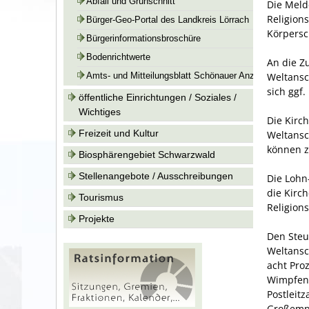
Abfall und Grünschnitt
Die Meld
Religion
Bürger-Geo-Portal des Landkreis Lörrach
Körpersch
Bürgerinformationsbroschüre
Bodenrichtwerte
An die Z
Weltansc
Amts- und Mitteilungsblatt Schönauer Anzeiger
sich ggf.
öffentliche Einrichtungen / Soziales /
Wichtiges
Die Kirc
Freizeit und Kultur
Weltansc
können z
Biosphärengebiet Schwarzwald
Stellenangebote / Ausschreibungen
Die Lohn
die Kirch
Tourismus
Religion
Projekte
Den Steu
Weltansc
acht Pro
Wimpfen 
Postleitz
Großemp