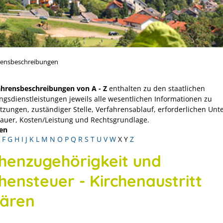
rensbeschreibungen
ahrensbeschreibungen von A - Z
enthalten zu den staatlichen
ngsdienstleistungen jeweils alle wesentlichen Informationen zu
tzungen, zuständiger Stelle, Verfahrensablauf, erforderlichen Unt
Dauer, Kosten/Leistung und Rechtsgrundlage.
en
F
G
H
I
J
K
L
M
N
O
P
Q
R
S
T
U
V
W
X
Y
Z
chenzugehörigkeit und
hensteuer - Kirchenaustritt
lären