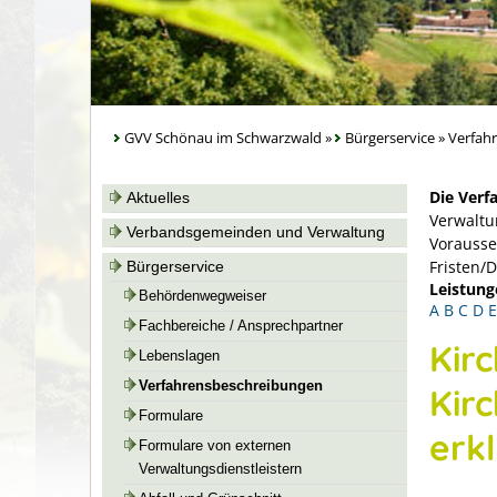
GVV Schönau im Schwarzwald
»
Bürgerservice
»
Verfah
Die Verf
Aktuelles
Verwaltu
Verbandsgemeinden und Verwaltung
Vorausse
Fristen/
Bürgerservice
Leistung
Behördenwegweiser
A
B
C
D
E
Fachbereiche / Ansprechpartner
Kir
Lebenslagen
Verfahrensbeschreibungen
Kirc
Formulare
erk
Formulare von externen
Verwaltungsdienstleistern