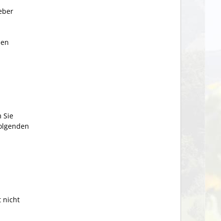
eber
den
 Sie
folgenden
 nicht