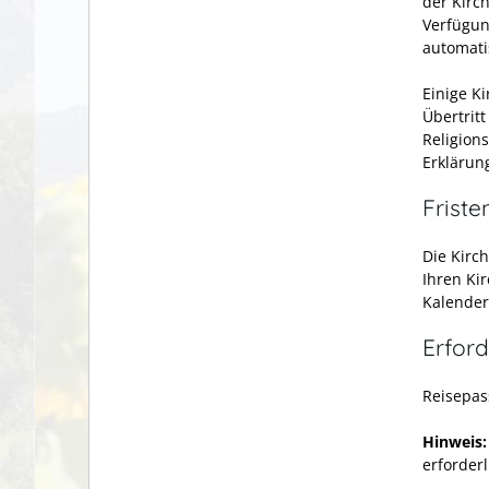
der Kirc
Verfügun
automati
Einige K
Übertritt
Religion
Erklärung
Friste
Die Kirc
Ihren Ki
Kalende
Erford
Reisepas
Hinweis:
erforderl