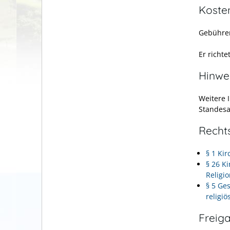
Koste
Gebühren
Er richt
Hinwe
Weitere 
Standes
Recht
§ 1 Ki
§ 26 K
Religi
§ 5 Ge
religiö
Freig