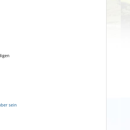
digen
über sein