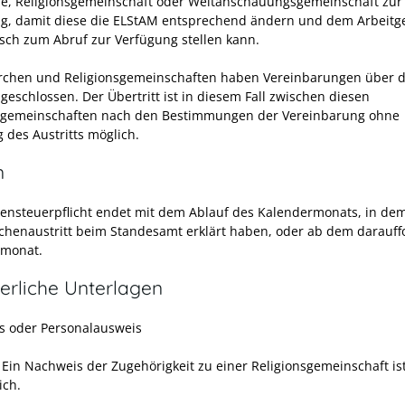
he, Religionsgemeinschaft oder Weltanschauungsgemeinschaft zur
g, damit diese die ELStAM entsprechend ändern und dem Arbeitg
sch zum Abruf zur Verfügung stellen kann.
irchen und Religionsgemeinschaften haben Vereinbarungen über 
 geschlossen. Der Übertritt ist in diesem Fall zwischen diesen
sgemeinschaften nach den Bestimmungen der Vereinbarung ohne
 des Austritts möglich.
n
hensteuerpflicht endet mit dem Ablauf des Kalendermonats, in dem
rchenaustritt beim Standesamt erklärt haben, oder ab dem darauf
rmonat.
erliche Unterlagen
s oder Personalausweis
Ein Nachweis der Zugehörigkeit zu einer Religionsgemeinschaft ist
ich.