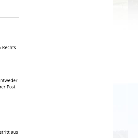
n Rechts
entweder
per Post
tritt aus