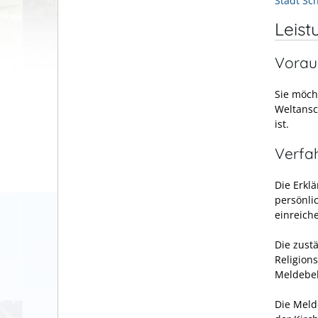
Stadt Sc
Leist
Vorau
Sie möch
Weltansc
ist.
Verfa
Die Erkl
persönli
einreich
Die zustä
Religion
Meldebeh
Die Meld