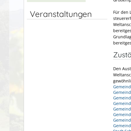
Veranstaltungen
Für den 
steuerer
Weltansc
bereitge
Grundlag
bereitges
Zustä
Den Aust
Weltansc
gewöhnli
Gemeinde
Gemeind
Gemeind
Gemeind
Gemeind
Gemeind
Gemein
Gemeind