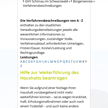
GVV Schönau im Schwarzwald
»
Bürgerservice
»
Verfahrensbeschreibungen
Die Verfahrensbeschreibungen von A - Z
enthalten zu den staatlichen
Verwaltungsdienstleistungen jeweils alle
wesentlichen Informationen zu
Voraussetzungen, zuständiger Stelle,
Verfahrensablauf, erforderlichen Unterlagen,
Fristen/Dauer, Kosten/Leistung und
Rechtsgrundlage.
Leistungen
A
B
C
D
E
F
G
H
I
J
K
L
M
N
O
P
Q
R
S
T
U
V
W
X
Y
Z
Hilfe zur Weiterführung des
Haushalts beantragen
Wenn Sie aufgrund einer Notlage Ihren
Haushalt vorübergehend nicht mehr
weiterführen können – sei es wegen Krankheit,
Haft, Erholungsmaßnahmen oder auch nach
einem Todesfall – und auch keine andere