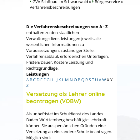
GVV Schönau im Schwarzwald
»
Bürgerservice
»
Verfahrensbeschreibungen
Die Verfahrensbeschreibungen von A - Z
enthalten zu den staatlichen
Verwaltungsdienstleistungen jeweils alle
wesentlichen Informationen zu
Voraussetzungen, zuständiger Stelle,
Verfahrensablauf, erforderlichen Unterlagen,
Fristen/Dauer, Kosten/Leistung und
Rechtsgrundlage.
Leistungen
A
B
C
D
E
F
G
H
I
J
K
L
M
N
O
P
Q
R
S
T
U
V
W
X
Y
Z
Versetzung als Lehrer online
beantragen (VOBW)
Als unbefristet im Schuldienst des Landes
Baden-Württemberg beschäftigte Lehrkraft
können Sie aus persönlichen Gründen eine
Versetzung an eine andere Schule beantragen.
Möglich sind: