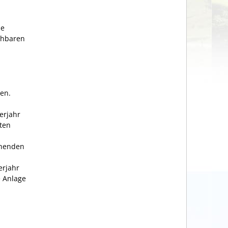
ie
ehbaren
en.
erjahr
ten
chenden
erjahr
 Anlage