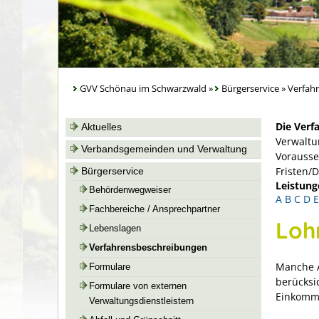
GVV Schönau im Schwarzwald
»
Bürgerservice
»
Verfah
Die Verf
Aktuelles
Verwaltu
Verbandsgemeinden und Verwaltung
Vorausse
Fristen/
Bürgerservice
Leistung
Behördenwegweiser
A
B
C
D
E
Fachbereiche / Ansprechpartner
Loh
Lebenslagen
Verfahrensbeschreibungen
Manche 
Formulare
berücksic
Formulare von externen
Einkomm
Verwaltungsdienstleistern