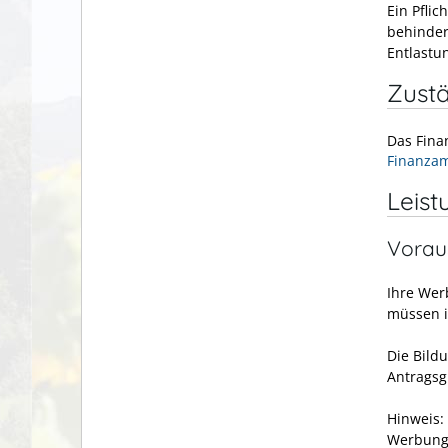
Ein Pfli
behinder
Entlastu
Zustä
Das Fina
Finanzam
Leist
Vorau
Ihre Wer
müssen i
Die Bild
Antragsg
Hinweis:
Werbungs