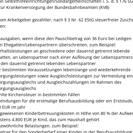
an Selbsthilfeeinrichtungen/Solidargemeinschaften i. S. d. § 176 S
zur Krankenversorgung der Bundesbahnbeamten (KVB)
vom Arbeitgeber gezahlter, nach § 3 Nr. 62 EStG steuerfreier Zuschu
en:
ausgaben, wenn diese den Pauschbetrag von 36 Euro bei Ledigen
ei Ehegatten/Lebenspartnern überschreiten
, zum Beispiel:
rhaltsleistungen an geschiedene oder dauernd getrennt lebende
atten, an Lebenspartner nach einer Auflösung der Lebenspartners
 den dauernd getrennt lebenden Lebenspartner
r bestimmten Voraussetzungen lebenslange und wiederkehrende
orgungsleistungen sowie Ausgleichsleistungen zur Vermeidung ei
orgungsausgleichs und Ausgleichszahlungen im Rahmen des
orgungsausgleichs
hlte Kirchensteuer in bestimmten Fällen
endungen für die erstmalige Berufsausbildung oder ein Erststudi
0 EUR im Jahr
gewiesenen Kinderbetreuungskosten in Höhe von 80 % der Aufw
stens 4.800 EUR je Kind, das zum Haushalt gehört
ewöhnliche Belastungen
, zum Beispiel:
betrag für den Sonderbedarf eines Kindes in der Berufsausbildung