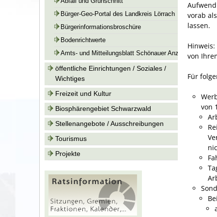
Abfall und Grünschnitt
Aufwendu
vorab al
Bürger-Geo-Portal des Landkreis Lörrach
lassen.
Bürgerinformationsbroschüre
Bodenrichtwerte
Hinweis:
Amts- und Mitteilungsblatt Schönauer Anzeiger
von Ihre
öffentliche Einrichtungen / Soziales /
Für folg
Wichtiges
Freizeit und Kultur
Werb
von 
Biosphärengebiet Schwarzwald
Ar
Stellenangebote / Ausschreibungen
Re
Ve
Tourismus
ni
Projekte
Fa
Ta
Ar
Sond
Be