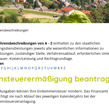
rensbeschreibungen
ahrensbeschreibungen von A - Z
enthalten zu den staatlichen
ngsdienstleistungen jeweils alle wesentlichen Informationen zu
tzungen, zuständiger Stelle, Verfahrensablauf, erforderlichen Unt
Dauer, Kosten/Leistung und Rechtsgrundlage.
en
F
G
H
I
J
K
L
M
N
O
P
Q
R
S
T
U
V
W
X
Y
Z
nsteuerermäßigung beantra
Ausgaben können Ihre Einkommensteuer mindern. Das Finanzamt
htigt sie nach Ablauf des jeweiligen Kalenderjahrs bei der
ensteuerveranlagung.