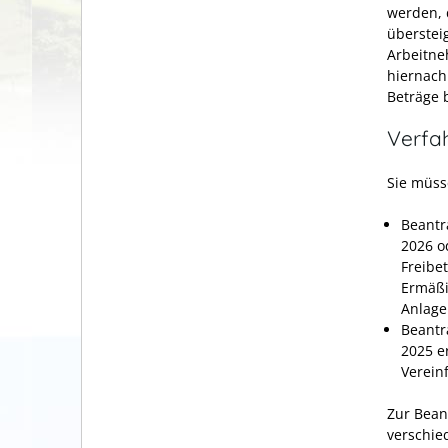
werden, 
überstei
Arbeitne
hiernach
Beträge 
Verfa
Sie müss
Beantr
2026 o
Freibe
Ermäßi
Anlag
Beantr
2025
er
Vereinf
Zur Bean
verschie