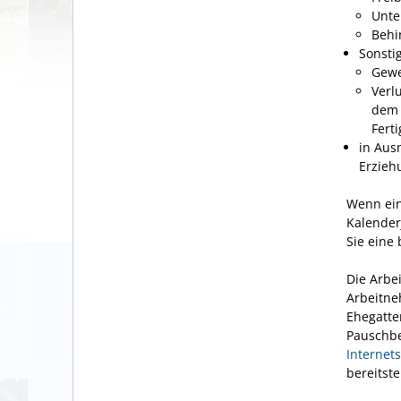
Unte
Behi
Sonsti
Gewe
Verl
dem 
Fert
in Aus
Erzieh
Wenn ein
Kalender
Sie eine
Die Arbe
Arbeitne
Ehegatte
Pauschbe
Internets
bereitste