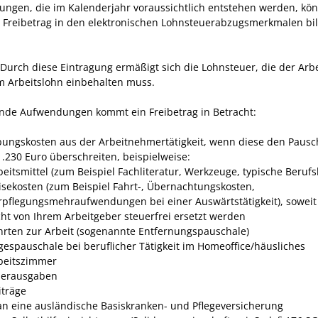
ngen, die im Kalenderjahr voraussichtlich entstehen werden, kön
s Freibetrag in den elektronischen Lohnsteuerabzugsmerkmalen bi
Durch diese Eintragung ermäßigt sich die Lohnsteuer, die der Arb
m Arbeitslohn einbehalten muss.
ende Aufwendungen kommt ein Freibetrag in Betracht:
ungskosten aus der Arbeitnehmertätigkeit, wenn diese den Pausc
1.230 Euro überschreiten
, beispielweise:
beitsmittel (zum Beispiel Fachliteratur, Werkzeuge, typische Berufs
isekosten (zum Beispiel Fahrt-, Übernachtungskosten,
rpflegungsmehraufwendungen bei einer Auswärtstätigkeit), soweit
cht von Ihrem Arbeitgeber steuerfrei ersetzt werden
hrten zur Arbeit (sogenannte Entfernungspauschale)
gespauschale bei beruflicher Tätigkeit im Homeoffice/häusliches
beitszimmer
erausgaben
iträge
an eine ausländische Basiskranken- und Pflegeversicherung