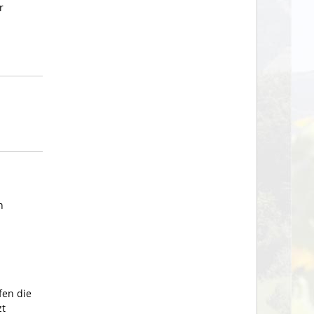
r
n
fen die
zt