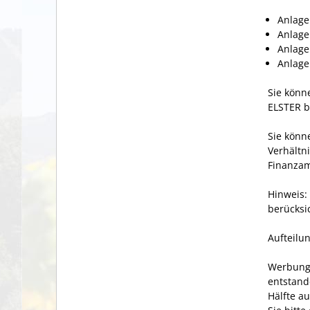
Anlage
Anlage
Anlage
Anlag
Sie könn
ELSTER b
Sie könn
Verhältni
Finanzam
Hinweis
:
berücksi
Aufteilu
Werbungs
entstand
Hälfte a