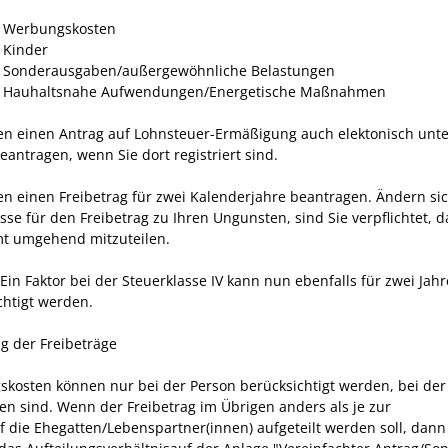
 Werbungskosten
 Kinder
 Sonderausgaben/außergewöhnliche Belastungen
e Hauhaltsnahe Aufwendungen/Energetische Maßnahmen
en einen Antrag auf Lohnsteuer-Ermäßigung auch elektonisch unt
eantragen, wenn Sie dort registriert sind.
en einen Freibetrag für zwei Kalenderjahre beantragen. Ändern sic
sse für den Freibetrag zu Ihren Ungunsten, sind Sie verpflichtet, 
t umgehend mitzuteilen
.
E
in Faktor bei der Steuerklasse
IV
kann
nun ebenfalls für zwei Jahr
chtigt werden
.
ng der Freibeträge
kosten können nur bei der Person berücksichtigt werden, bei der 
en sind. Wenn der Freibetrag im Übrigen anders als je zur
uf die Ehegatten/Lebenspartner(innen) aufgeteilt werden soll, dan