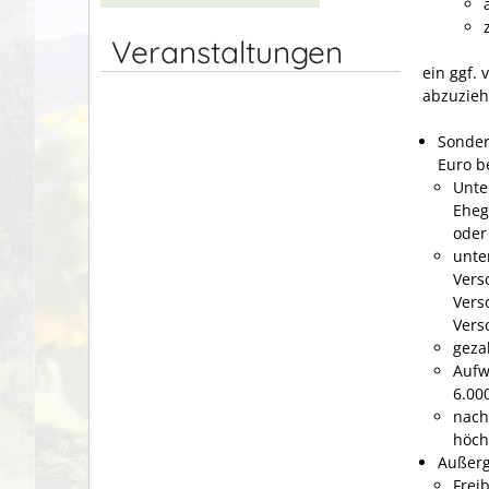
Veranstaltungen
ein ggf. 
abzuzieh
Sonder
Euro b
Unte
Eheg
oder
unte
Vers
Vers
Vers
geza
Aufw
6.00
nach
höch
Außerg
Frei