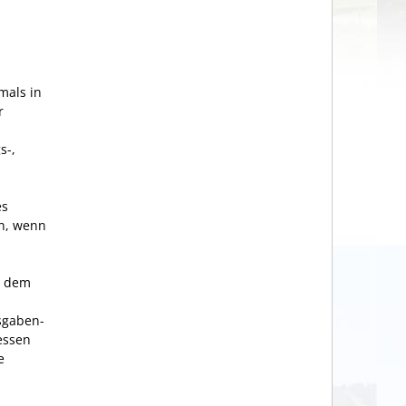
mals in
r
s-,
es
n, wenn
, dem
sgaben-
essen
e