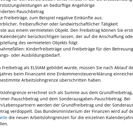
rstützungsleistungen an bedürftige Angehörige
nderten-Pauschbetrag
ge Freibeträge
, zum Beispiel negative Einkünfte aus:
rblicher, freiberuflicher oder
landwirtschaftlicher Tätigkeit
uste aus einem vermieteten Objekt. Den Freibetrag können Sie erst
Kalenderjahr berücksichtigen lassen, der auf die Anschaffung ode
igstellung des vermieteten Objekts folgt.
nahmefällen: Kinderfreibeträge und Freibeträge für den Betreuung
ungs- oder Ausbildungsbedarf.
 Freibetrag als ELStAM gebildet wurde, müssen Sie nach Ablauf d
jahres beim Finanzamt eine Einkommensteuererklärung einreiche
 bestimmte Arbeitslohngrenze überschritten haben.
itslohngrenze errechnet sich als Summe aus dem Grundfreibetrag
hmer-Pauschbetrag und dem Sonderausgaben-Pauschbetrag. Bei
n/Lebenspartnern werden der Grundfreibetrag und der Sonderau
trag verdoppelt. Das Bundesministerium der Finanzen wird auf d
eite
die neuen Arbeitslohngrenzen für die einzelnen Kalenderjahr
llen.