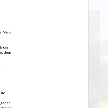
er Mein
h die
das dem
e
sie
n geben