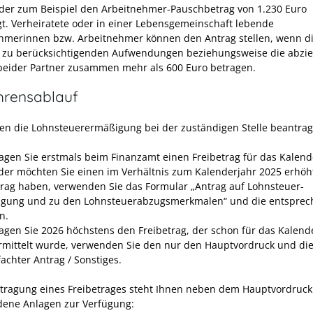
der zum Beispiel den Arbeitnehmer-Pauschbetrag von 1.230 Euro
gt. Verheiratete oder in einer Lebensgemeinschaft lebende
hmerinnen bzw. Arbeitnehmer können den Antrag stellen, wenn d
 zu berücksichtigenden Aufwendungen beziehungsweise die abzi
beider Partner zusammen mehr als 600 Euro betragen.
hrensablauf
en die Lohnsteuerermäßigung bei der zuständigen Stelle beantrag
agen Sie erstmals beim Finanzamt einen Freibetrag für das Kalend
der möchten Sie einen im Verhältnis zum Kalenderjahr
2025
erhöh
trag haben, verwenden Sie das Formular „Antrag auf Lohnsteuer-
gung und zu den Lohnsteuerabzugsmerkmalen“ und die entspre
en
.
agen Sie
2026
höchstens den Freibetrag, der schon für das Kalend
mittelt wurde, verwenden Sie
den nur den Hauptvordruck und die
achter Antrag / Sonstiges.
tragung eines Freibetrages steht Ihnen neben dem Hauptvordruck
dene Anlagen zur Verfügung: