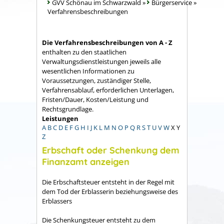
GVV Schönau im Schwarzwald
»
Bürgerservice
»
Verfahrensbeschreibungen
Die Verfahrensbeschreibungen von A - Z
enthalten zu den staatlichen
Verwaltungsdienstleistungen jeweils alle
wesentlichen Informationen zu
Voraussetzungen, zuständiger Stelle,
Verfahrensablauf, erforderlichen Unterlagen,
Fristen/Dauer, Kosten/Leistung und
Rechtsgrundlage.
Leistungen
A
B
C
D
E
F
G
H
I
J
K
L
M
N
O
P
Q
R
S
T
U
V
W
X
Y
Z
Erbschaft oder Schenkung dem
Finanzamt anzeigen
Die Erbschaftsteuer entsteht in der Regel mit
dem Tod der Erblasserin beziehungsweise des
Erblassers
Die Schenkungsteuer entsteht zu dem