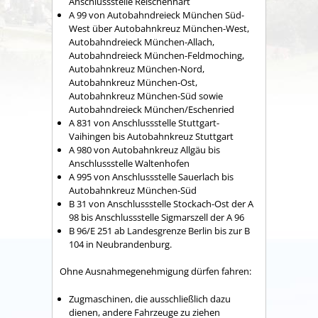
Anschlussstelle Reischenhart
A 99 von Autobahndreieck München Süd-
West über Autobahnkreuz München-West,
Autobahndreieck München-Allach,
Autobahndreieck München-Feldmoching,
Autobahnkreuz München-Nord,
Autobahnkreuz München-Ost,
Autobahnkreuz München-Süd sowie
Autobahndreieck München/Eschenried
A 831 von Anschlussstelle Stuttgart-
Vaihingen bis Autobahnkreuz Stuttgart
A 980 von Autobahnkreuz Allgäu bis
Anschlussstelle Waltenhofen
A 995 von Anschlussstelle Sauerlach bis
Autobahnkreuz München-Süd
B 31 von Anschlussstelle Stockach-Ost der A
98 bis Anschlussstelle Sigmarszell der A 96
B 96/E 251 ab Landesgrenze Berlin bis zur B
104 in Neubrandenburg.
Ohne Ausnahmegenehmigung dürfen fahren:
Zugmaschinen, die ausschließlich dazu
dienen, andere Fahrzeuge zu ziehen