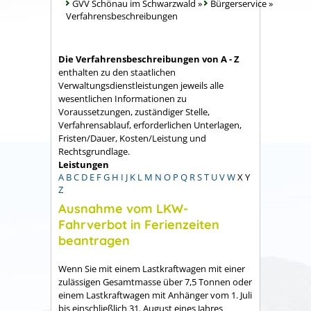
GVV Schönau im Schwarzwald
»
Bürgerservice
»
Verfahrensbeschreibungen
Die Verfahrensbeschreibungen von A - Z
enthalten zu den staatlichen
Verwaltungsdienstleistungen jeweils alle
wesentlichen Informationen zu
Voraussetzungen, zuständiger Stelle,
Verfahrensablauf, erforderlichen Unterlagen,
Fristen/Dauer, Kosten/Leistung und
Rechtsgrundlage.
Leistungen
A
B
C
D
E
F
G
H
I
J
K
L
M
N
O
P
Q
R
S
T
U
V
W
X
Y
Z
Ausnahme vom LKW-
Fahrverbot in Ferienzeiten
beantragen
Wenn Sie mit einem Lastkraftwagen mit einer
zulässigen Gesamtmasse über 7,5 Tonnen oder
einem Lastkraftwagen mit Anhänger vom 1. Juli
bis einschließlich 31. August eines Jahres