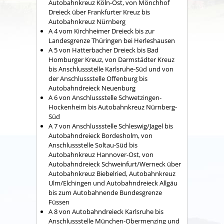
Autobahnkreuz Köln-Ost, von Mönchhof
Dreieck über Frankfurter Kreuz bis
Autobahnkreuz Nürnberg
A 4 vom Kirchheimer Dreieck bis zur
Landesgrenze Thüringen bei Herleshausen
A 5 von Hatterbacher Dreieck bis Bad
Homburger Kreuz, von Darmstädter Kreuz
bis Anschlussstelle Karlsruhe-Süd und von
der Anschlussstelle Offenburg bis
Autobahndreieck Neuenburg
A 6 von Anschlussstelle Schwetzingen-
Hockenheim bis Autobahnkreuz Nürnberg-
Süd
A 7 von Anschlussstelle Schleswig/Jagel bis
Autobahndreieck Bordesholm, von
Anschlussstelle Soltau-Süd bis
Autobahnkreuz Hannover-Ost, von
Autobahndreieck Schweinfurt/Werneck über
Autobahnkreuz Biebelried, Autobahnkreuz
Ulm/Elchingen und Autobahndreieck Allgäu
bis zum Autobahnende Bundesgrenze
Füssen
A 8 von Autobahndreieck Karlsruhe bis
Anschlussstelle München-Obermenzing und