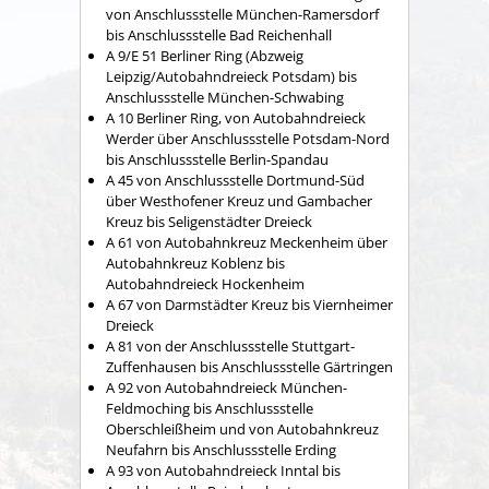
von Anschlussstelle München-Ramersdorf
bis Anschlussstelle Bad Reichenhall
A 9/E 51 Berliner Ring (Abzweig
Leipzig/Autobahndreieck Potsdam) bis
Anschlussstelle München-Schwabing
A 10 Berliner Ring, von Autobahndreieck
Werder über Anschlussstelle Potsdam-Nord
bis Anschlussstelle Berlin-Spandau
A 45 von Anschlussstelle Dortmund-Süd
über Westhofener Kreuz und Gambacher
Kreuz bis Seligenstädter Dreieck
A 61 von Autobahnkreuz Meckenheim über
Autobahnkreuz Koblenz bis
Autobahndreieck Hockenheim
A 67 von Darmstädter Kreuz bis Viernheimer
Dreieck
A 81 von der Anschlussstelle Stuttgart-
Zuffenhausen bis Anschlussstelle Gärtringen
A 92 von Autobahndreieck München-
Feldmoching bis Anschlussstelle
Oberschleißheim und von Autobahnkreuz
Neufahrn bis Anschlussstelle Erding
A 93 von Autobahndreieck Inntal bis