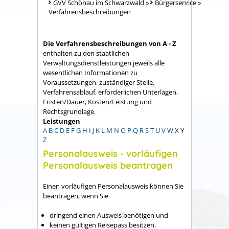
GVV Schönau im Schwarzwald
»
Bürgerservice
»
Verfahrensbeschreibungen
Die Verfahrensbeschreibungen von A - Z
enthalten zu den staatlichen
Verwaltungsdienstleistungen jeweils alle
wesentlichen Informationen zu
Voraussetzungen, zuständiger Stelle,
Verfahrensablauf, erforderlichen Unterlagen,
Fristen/Dauer, Kosten/Leistung und
Rechtsgrundlage.
Leistungen
A
B
C
D
E
F
G
H
I
J
K
L
M
N
O
P
Q
R
S
T
U
V
W
X
Y
Z
Personalausweis - vorläufigen
Personalausweis beantragen
Einen vorläufigen Personalausweis können Sie
beantragen, wenn Sie
dringend einen Ausweis benötigen und
keinen gültigen Reisepass besitzen.