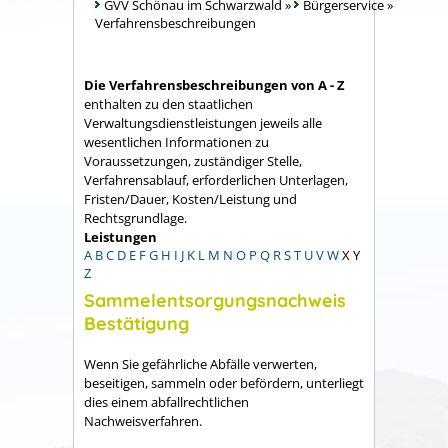
GVV Schönau im Schwarzwald
»
Bürgerservice
»
Verfahrensbeschreibungen
Die Verfahrensbeschreibungen von A - Z
enthalten zu den staatlichen
Verwaltungsdienstleistungen jeweils alle
wesentlichen Informationen zu
Voraussetzungen, zuständiger Stelle,
Verfahrensablauf, erforderlichen Unterlagen,
Fristen/Dauer, Kosten/Leistung und
Rechtsgrundlage.
Leistungen
A
B
C
D
E
F
G
H
I
J
K
L
M
N
O
P
Q
R
S
T
U
V
W
X
Y
Z
Sammelentsorgungsnachweis
Bestätigung
Wenn Sie gefährliche Abfälle verwerten,
beseitigen, sammeln oder befördern, unterliegt
dies einem abfallrechtlichen
Nachweisverfahren.