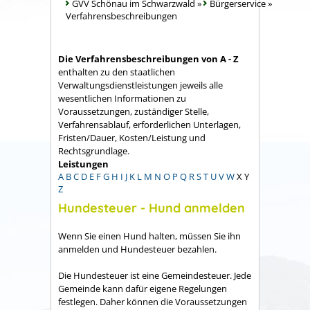
GVV Schönau im Schwarzwald
»
Bürgerservice
»
Verfahrensbeschreibungen
Die Verfahrensbeschreibungen von A - Z
enthalten zu den staatlichen
Verwaltungsdienstleistungen jeweils alle
wesentlichen Informationen zu
Voraussetzungen, zuständiger Stelle,
Verfahrensablauf, erforderlichen Unterlagen,
Fristen/Dauer, Kosten/Leistung und
Rechtsgrundlage.
Leistungen
A
B
C
D
E
F
G
H
I
J
K
L
M
N
O
P
Q
R
S
T
U
V
W
X
Y
Z
Hundesteuer - Hund anmelden
Wenn Sie einen Hund halten, müssen Sie ihn
anmelden und Hundesteuer bezahlen.
Die Hundesteuer ist eine Gemeindesteuer. Jede
Gemeinde kann dafür eigene Regelungen
festlegen. Daher können die Voraussetzungen