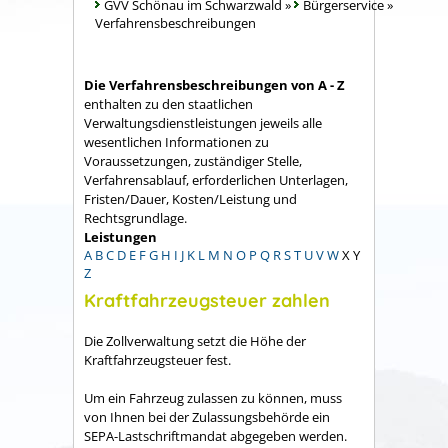
GVV Schönau im Schwarzwald
»
Bürgerservice
»
Verfahrensbeschreibungen
Die Verfahrensbeschreibungen von A - Z
enthalten zu den staatlichen
Verwaltungsdienstleistungen jeweils alle
wesentlichen Informationen zu
Voraussetzungen, zuständiger Stelle,
Verfahrensablauf, erforderlichen Unterlagen,
Fristen/Dauer, Kosten/Leistung und
Rechtsgrundlage.
Leistungen
A
B
C
D
E
F
G
H
I
J
K
L
M
N
O
P
Q
R
S
T
U
V
W
X
Y
Z
Kraftfahrzeugsteuer zahlen
Die Zollverwaltung setzt die Höhe der
Kraftfahrzeugsteuer fest.
Um ein Fahrzeug zulassen zu können, muss
von Ihnen bei der Zulassungsbehörde ein
SEPA-Lastschriftmandat abgegeben werden.