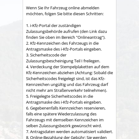
Wenn Sie Ihr Fahrzeug online abmelden
möchten, folgen Sie bitte diesen Schritten:
1.
i-Kfz-Portal der zuständigen
Zulassungsbehörde aufrufen (den Link dazu
finden Sie oben im Bereich "Onlineantrag").
2.
Kfz-Kennzeichen des Fahrzeugs in die
Antragsmaske des
i-Kfz-Portals eingeben.
3. Sicherheits
code
der
Zulassungsbescheinigung Teil
I
freilegen.
4. Verdeckung der Stempelplaketten auf dem
Kfz-Kennzeichen abziehen (Achtung: Sobald die
Sicherheits
codes
freigelegt sind, ist das
Kfz-
Kennzeichen ungültig und das Fahrzeug darf
nicht mehr am Straßenverkehr teilnehmen).
5. Freigelegte Sicherheits
codes
in die
Antragsmaske des
i-Kfz-Portals eingeben.
6.
Gegebenenfalls
Kennzeichen reservieren,
falls eine spätere Wiederzulassung des
Fahrzeugs mit demselben Kennzeichen im
selben Zulassungsbezirk gewünscht wird.
7. Antragsdaten werden automatisiert validiert.
8. Online-Bezahlung der Gebühr: Sie werden