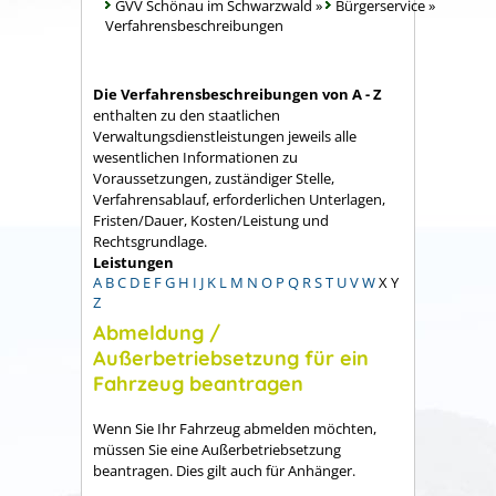
GVV Schönau im Schwarzwald
»
Bürgerservice
»
Verfahrensbeschreibungen
Die Verfahrensbeschreibungen von A - Z
enthalten zu den staatlichen
Verwaltungsdienstleistungen jeweils alle
wesentlichen Informationen zu
Voraussetzungen, zuständiger Stelle,
Verfahrensablauf, erforderlichen Unterlagen,
Fristen/Dauer, Kosten/Leistung und
Rechtsgrundlage.
Leistungen
A
B
C
D
E
F
G
H
I
J
K
L
M
N
O
P
Q
R
S
T
U
V
W
X
Y
Z
Abmeldung /
Außerbetriebsetzung für ein
Fahrzeug beantragen
Wenn Sie Ihr Fahrzeug abmelden möchten,
müssen Sie eine Außerbetriebsetzung
beantragen. Dies gilt auch für Anhänger.