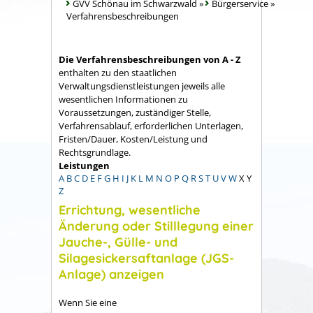
GVV Schönau im Schwarzwald
»
Bürgerservice
»
Verfahrensbeschreibungen
Die Verfahrensbeschreibungen von A - Z
enthalten zu den staatlichen
Verwaltungsdienstleistungen jeweils alle
wesentlichen Informationen zu
Voraussetzungen, zuständiger Stelle,
Verfahrensablauf, erforderlichen Unterlagen,
Fristen/Dauer, Kosten/Leistung und
Rechtsgrundlage.
Leistungen
A
B
C
D
E
F
G
H
I
J
K
L
M
N
O
P
Q
R
S
T
U
V
W
X
Y
Z
Errichtung, wesentliche
Änderung oder Stilllegung einer
Jauche-, Gülle- und
Silagesickersaftanlage (JGS-
Anlage) anzeigen
Wenn Sie eine