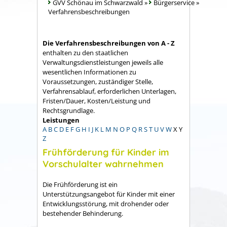
GVV Schönau im Schwarzwald
»
Bürgerservice
»
Verfahrensbeschreibungen
Die Verfahrensbeschreibungen von A - Z
enthalten zu den staatlichen
Verwaltungsdienstleistungen jeweils alle
wesentlichen Informationen zu
Voraussetzungen, zuständiger Stelle,
Verfahrensablauf, erforderlichen Unterlagen,
Fristen/Dauer, Kosten/Leistung und
Rechtsgrundlage.
Leistungen
A
B
C
D
E
F
G
H
I
J
K
L
M
N
O
P
Q
R
S
T
U
V
W
X
Y
Z
Frühförderung für Kinder im
Vorschulalter wahrnehmen
Die Frühförderung ist ein
Unterstützungsangebot für Kinder mit einer
Entwicklungsstörung, mit drohender oder
bestehender Behinderung.