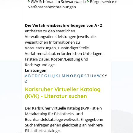
GVV Schönau im Schwarzwald
»
Bürgerservice
»
Verfahrensbeschreibungen
Die Verfahrensbeschreibungen von A - Z
enthalten zu den staatlichen
Verwaltungsdienstleistungen jeweils alle
wesentlichen Informationen zu
Voraussetzungen, zuständiger Stelle,
Verfahrensablauf, erforderlichen Unterlagen,
Fristen/Dauer, Kosten/Leistung und
Rechtsgrundlage.
Leistungen
A
B
C
D
E
F
G
H
I
J
K
L
M
N
O
P
Q
R
S
T
U
V
W
X
Y
Z
Karlsruher Virtueller Katalog
(KVK) - Literatur suchen
Der Karlsruher Virtuelle Katalog (KVK) ist ein
Metakatalog für Bibliotheks- und
Buchhandelskataloge weltweit.
Eingegebene
Suchanfragen gehen gleichzeitig an mehrere
Bibliothekskataloge.