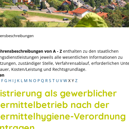
rensbeschreibungen
ahrensbeschreibungen von A - Z
enthalten zu den staatlichen
ngsdienstleistungen jeweils alle wesentlichen Informationen zu
tzungen, zuständiger Stelle, Verfahrensablauf, erforderlichen Unt
Dauer, Kosten/Leistung und Rechtsgrundlage.
en
F
G
H
I
J
K
L
M
N
O
P
Q
R
S
T
U
V
W
X
Y
Z
istrierung als gewerblicher
termittelbetrieb nach der
termittelhygiene-Verordnung
ntragen