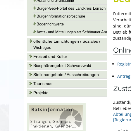
Abfall und Grünschnitt
Bürger-Geo-Portal des Landkreis Lörrach
Futtermit
Bürgerinformationsbroschüre
Verarbei
Bodenrichtwerte
sind, dü
Betrieb 
Amts- und Mitteilungsblatt Schönauer Anzeiger
zuständi
öffentliche Einrichtungen / Soziales /
Wichtiges
Onli
Freizeit und Kultur
Regist
Biosphärengebiet Schwarzwald
Stellenangebote / Ausschreibungen
Antrag
Tourismus
Zustä
Projekte
Zuständig
Betriebes
Abteilun
[Regieru