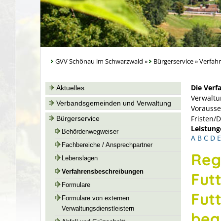
GVV Schönau im Schwarzwald
»
Bürgerservice
»
Verfah
Die Verf
Aktuelles
Verwaltu
Verbandsgemeinden und Verwaltung
Vorausse
Fristen/
Bürgerservice
Leistung
Behördenwegweiser
A
B
C
D
E
Fachbereiche / Ansprechpartner
Reg
Lebenslagen
Verfahrensbeschreibungen
Fut
Formulare
Fut
Formulare von externen
Verwaltungsdienstleistern
bea