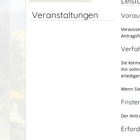
Leist
Veranstaltungen
Vorau
Vorausse
Antragsf
Verfa
Sie könne
ihn onlin
erledige
Wenn Sie 
Friste
Der Antr
Erford