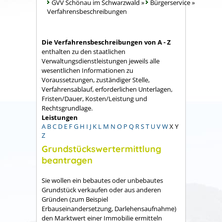
GVV Schönau im Schwarzwald
»
Bürgerservice
»
Verfahrensbeschreibungen
Die Verfahrensbeschreibungen von A - Z
enthalten zu den staatlichen
Verwaltungsdienstleistungen jeweils alle
wesentlichen Informationen zu
Voraussetzungen, zuständiger Stelle,
Verfahrensablauf, erforderlichen Unterlagen,
Fristen/Dauer, Kosten/Leistung und
Rechtsgrundlage.
Leistungen
A
B
C
D
E
F
G
H
I
J
K
L
M
N
O
P
Q
R
S
T
U
V
W
X
Y
Z
Grundstückswertermittlung
beantragen
Sie wollen ein bebautes oder unbebautes
Grundstück verkaufen oder aus anderen
Gründen
(zum Beispiel
Erbauseinandersetzung, Darlehensaufnahme)
den Marktwert einer Immobilie ermitteln