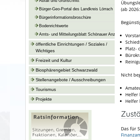
Abfall und Grünschnitt
Übungsle
(ab 2026
Bürger-Geo-Portal des Landkreis Lörrach
Bürgerinformationsbroschüre
Begünstig
Bodenrichtwerte
Amts- und Mitteilungsblatt Schönauer Anzeiger
Vorsta
Schied
öffentliche Einrichtungen / Soziales /
Platz-
Wichtiges
Bürokr
Freizeit und Kultur
Reinig
Biosphärengebiet Schwarzwald
Nicht beg
Stellenangebote / Ausschreibungen
Amateu
Tourismus
Helfer
Projekte
Helfer
Zustä
Das für 
Finanzam