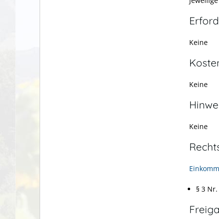
jeweilig
Erford
Keine
Koste
Keine
Hinwe
Keine
Recht
Einkomme
§ 3 Nr.
Freig