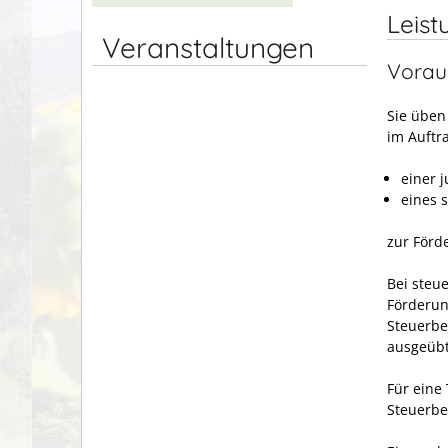
Leist
Veranstaltungen
Vorau
Sie üben
im Auftr
einer 
eines 
zur Förd
Bei steu
Förderun
Steuerbe
ausgeübt
Für eine 
Steuerbef