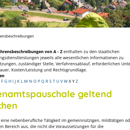
rensbeschreibungen
ahrensbeschreibungen von A - Z
enthalten zu den staatlichen
ngsdienstleistungen jeweils alle wesentlichen Informationen zu
tzungen, zuständiger Stelle, Verfahrensablauf, erforderlichen Unt
Dauer, Kosten/Leistung und Rechtsgrundlage.
en
F
G
H
I
J
K
L
M
N
O
P
Q
R
S
T
U
V
W
X
Y
Z
enamtspauschale geltend
hen
 eine nebenberufliche Tätigkeit im gemeinnützigen, mildtätigen o
en Bereich aus, die nicht die Voraussetzungen für die