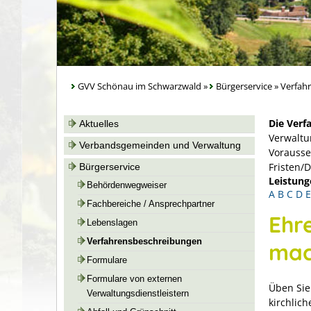
GVV Schönau im Schwarzwald
»
Bürgerservice
»
Verfah
Die Verf
Aktuelles
Verwaltu
Verbandsgemeinden und Verwaltung
Vorausse
Fristen/
Bürgerservice
Leistung
Behördenwegweiser
A
B
C
D
E
Fachbereiche / Ansprechpartner
Ehr
Lebenslagen
Verfahrensbeschreibungen
mac
Formulare
Formulare von externen
Üben Sie
Verwaltungsdienstleistern
kirchlich