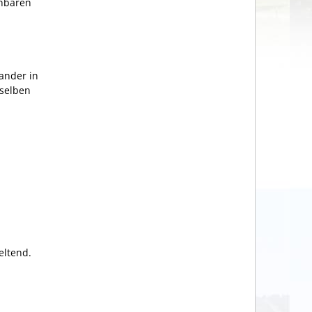
chbaren
ander in
rselben
eltend.