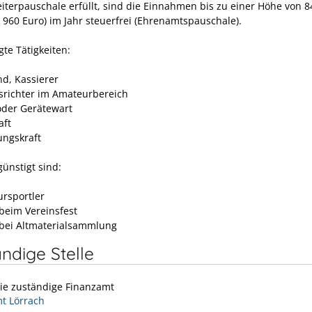
iterpauschale erfüllt, sind die Einnahmen bis zu einer Höhe von 8
: 960 Euro) im Jahr steuerfrei (Ehrenamtspauschale).
te Tätigkeiten:
nd, Kassierer
srichter im Amateurbereich
 oder Gerätewart
aft
ungskraft
ünstigt sind:
rsportler
 beim Vereinsfest
 bei Altmaterialsammlung
ndige Stelle
Sie zuständige Finanzamt
t Lörrach