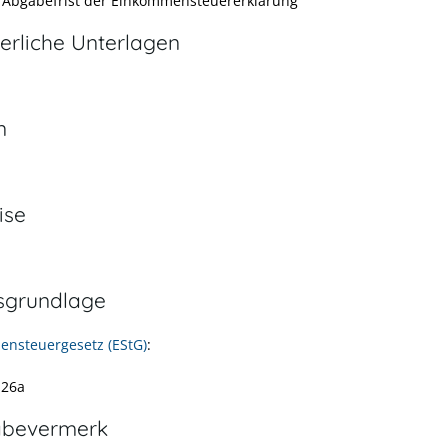
e Abgabefrist der Einkommensteuererklärung
erliche Unterlagen
n
ise
sgrundlage
nsteuergesetz (EStG)
:
 26a
abevermerk