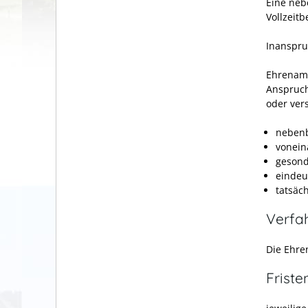
Eine nebe
Vollzeit
Inanspru
Ehrenamt
Anspruch
oder ver
nebenb
vonein
gesond
eindeu
tatsäc
Verfa
Die Ehre
Friste