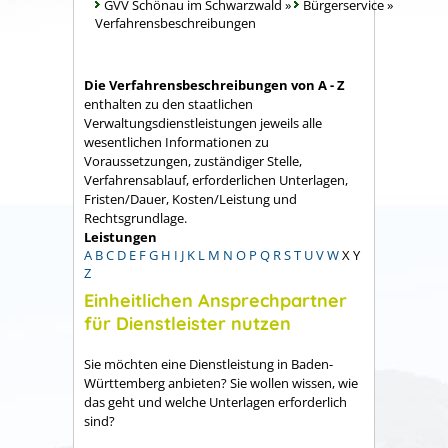
GVV Schönau im Schwarzwald
»
Bürgerservice
»
Verfahrensbeschreibungen
Die Verfahrensbeschreibungen von A - Z
enthalten zu den staatlichen
Verwaltungsdienstleistungen jeweils alle
wesentlichen Informationen zu
Voraussetzungen, zuständiger Stelle,
Verfahrensablauf, erforderlichen Unterlagen,
Fristen/Dauer, Kosten/Leistung und
Rechtsgrundlage.
Leistungen
A
B
C
D
E
F
G
H
I
J
K
L
M
N
O
P
Q
R
S
T
U
V
W
X
Y
Z
Einheitlichen Ansprechpartner
für Dienstleister nutzen
Sie möchten eine Dienstleistung in Baden-
Württemberg anbieten? Sie wollen wissen, wie
das geht und welche Unterlagen erforderlich
sind?