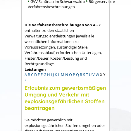
GVV Schönau im Schwarzwald
»
Bürgerservice
»
Verfahrensbeschreibungen
Die Verfahrensbeschreibungen von A - Z
enthalten zu den staatlichen
Verwaltungsdienstleistungen jeweils alle
wesentlichen Informationen zu
Voraussetzungen, zuständiger Stelle,
Verfahrensablauf, erforderlichen Unterlagen,
Fristen/Dauer, Kosten/Leistung und
Rechtsgrundlage.
Leistungen
A
B
C
D
E
F
G
H
I
J
K
L
M
N
O
P
Q
R
S
T
U
V
W
X
Y
Z
Erlaubnis zum gewerbsmäßigen
Umgang und Verkehr mit
explosionsgefährlichen Stoffen
beantragen
Sie möchten gewerblich mit
explosionsgefährlichen Stoffen umgehen oder
diese verbringen (transportieren)? Dann