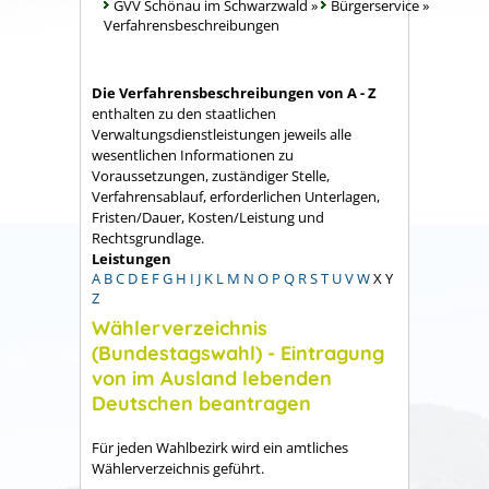
GVV Schönau im Schwarzwald
»
Bürgerservice
»
Verfahrensbeschreibungen
Die Verfahrensbeschreibungen von A - Z
enthalten zu den staatlichen
Verwaltungsdienstleistungen jeweils alle
wesentlichen Informationen zu
Voraussetzungen, zuständiger Stelle,
Verfahrensablauf, erforderlichen Unterlagen,
Fristen/Dauer, Kosten/Leistung und
Rechtsgrundlage.
Leistungen
A
B
C
D
E
F
G
H
I
J
K
L
M
N
O
P
Q
R
S
T
U
V
W
X
Y
Z
Wählerverzeichnis
(Bundestagswahl) - Eintragung
von im Ausland lebenden
Deutschen beantragen
Für jeden Wahlbezirk wird ein amtliches
Wählerverzeichnis geführt.