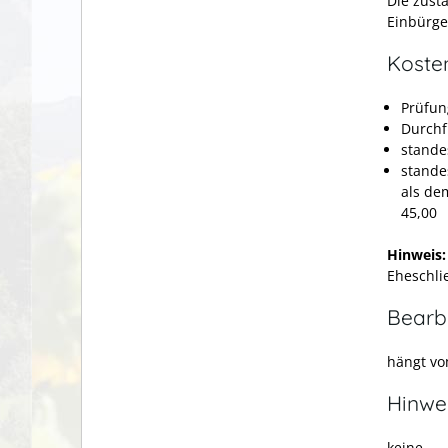
Die zust
Einbürge
Koste
Prüfun
Durchf
stande
stande
als de
45,00
Hinweis
Eheschli
Bearb
hängt vo
Hinwe
keine