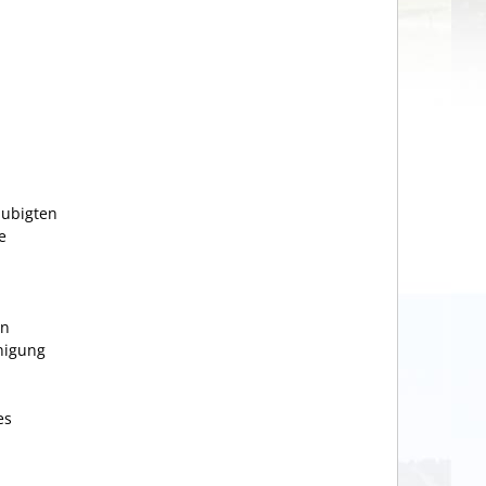
aubigten
e
In
nigung
es