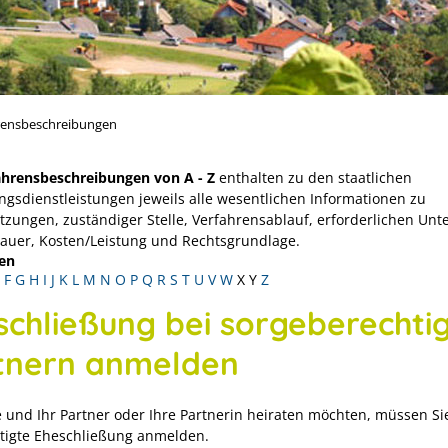
rensbeschreibungen
ahrensbeschreibungen von A - Z
enthalten zu den staatlichen
ngsdienstleistungen jeweils alle wesentlichen Informationen zu
tzungen, zuständiger Stelle, Verfahrensablauf, erforderlichen Unt
Dauer, Kosten/Leistung und Rechtsgrundlage.
en
F
G
H
I
J
K
L
M
N
O
P
Q
R
S
T
U
V
W
X
Y
Z
schließung bei sorgeberechti
tnern anmelden
 und Ihr Partner oder Ihre Partnerin heiraten möchten, müssen Si
tigte Eheschließung anmelden.