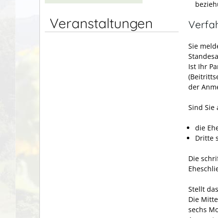
bezieh
Veranstaltungen
Verfa
Sie meld
Standesa
Ist Ihr P
(Beitritt
der Anme
Sind Sie
die Eh
Dritte 
Die schr
Eheschli
Stellt da
Die Mitte
sechs Mo