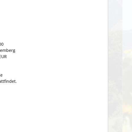
00
temberg
 EUR
ie
ttfindet.