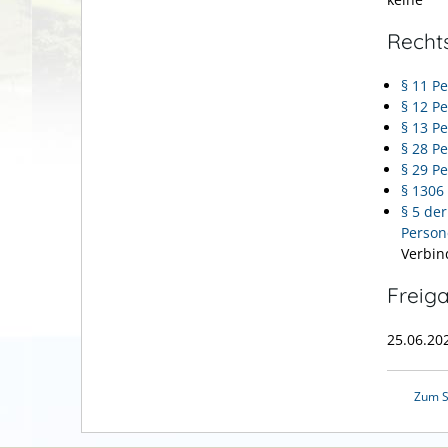
Recht
§ 11 P
§ 12 P
§ 13 P
§ 28 P
§ 29 P
§ 1306
§ 5 de
Person
Verbin
Freig
25.06.20
Zum S