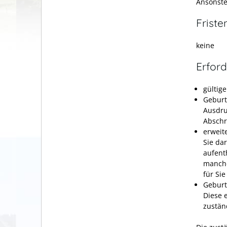
Ansonste
Friste
keine
Erford
gültig
Geburt
Ausdru
Abschr
erweit
Sie dar
aufent
manche
für Si
Geburt
Diese 
zuständ