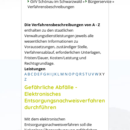
GVV Schönau im Schwarzwald
»
Bürgerservice
»
Verfahrensbeschreibungen
Die Verfahrensbeschreibungen von A - Z
enthalten zu den staatlichen
Verwaltungsdienstleistungen jeweils alle
wesentlichen Informationen zu
Voraussetzungen, zuständiger Stelle,
Verfahrensablauf, erforderlichen Unterlagen,
Fristen/Dauer, Kosten/Leistung und
Rechtsgrundlage.
Leistungen
A
B
C
D
E
F
G
H
I
J
K
L
M
N
O
P
Q
R
S
T
U
V
W
X
Y
Z
Gefährliche Abfälle -
Elektronisches
Entsorgungsnachweisverfahren
durchführen
Mit dem elektronischen
Entsorgungsnachweisverfahren soll die
lückenlose Überwachung von gefährlichen