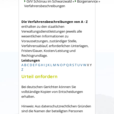
GVV Schönau im Schwarzwald
»
Bürgerservice
»
Verfahrensbeschreibungen
Die Verfahrensbeschreibungen von A - Z
enthalten zu den staatlichen
Verwaltungsdienstleistungen jeweils alle
wesentlichen Informationen zu
Voraussetzungen, zuständiger Stelle,
Verfahrensablauf, erforderlichen Unterlagen,
Fristen/Dauer, Kosten/Leistung und
Rechtsgrundlage.
Leistungen
A
B
C
D
E
F
G
H
I
J
K
L
M
N
O
P
Q
R
S
T
U
V
W
X
Y
Z
Urteil anfordern
Bei deutschen Gerichten können Sie
vollständige Kopien von Entscheidungen
erhalten.
Hinweis:
Aus datenschutzrechtlichen Gründen
sind die Namen der beteiligten Personen