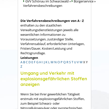
GVV Schönau im Schwarzwald
»
Bürgerservice
»
Verfahrensbeschreibungen
Die Verfahrensbeschreibungen von A - Z
enthalten zu den staatlichen
Verwaltungsdienstleistungen jeweils alle
wesentlichen Informationen zu
Voraussetzungen, zuständiger Stelle,
Verfahrensablauf, erforderlichen Unterlagen,
Fristen/Dauer, Kosten/Leistung und
Rechtsgrundlage.
Leistungen
A
B
C
D
E
F
G
H
I
J
K
L
M
N
O
P
Q
R
S
T
U
V
W
X
Y
Z
Umgang und Verkehr mit
explosionsgefährlichen Stoffen
anzeigen
Wenn Sie bei Ihrer gewerblichen Tätigkeit
erstmals mit explosionsgefährlichen Stoffen,
zum Beispiel Schwarz- oder
Nitrozellulosepulver oder pyrotechnischen