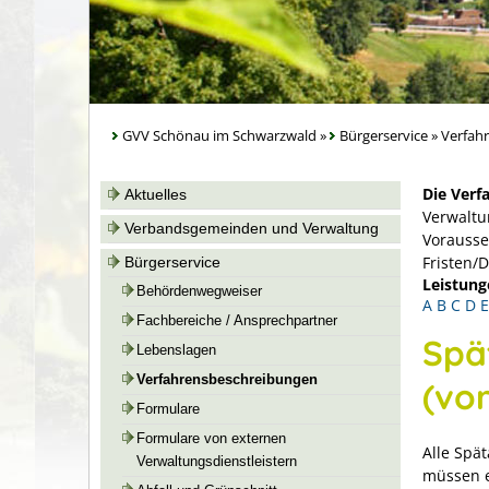
GVV Schönau im Schwarzwald
»
Bürgerservice
»
Verfah
Die Verf
Aktuelles
Verwaltu
Verbandsgemeinden und Verwaltung
Vorausse
Fristen/
Bürgerservice
Leistung
Behördenwegweiser
A
B
C
D
E
Fachbereiche / Ansprechpartner
Spä
Lebenslagen
Verfahrensbeschreibungen
(vo
Formulare
Formulare von externen
Alle Spä
Verwaltungsdienstleistern
müssen e