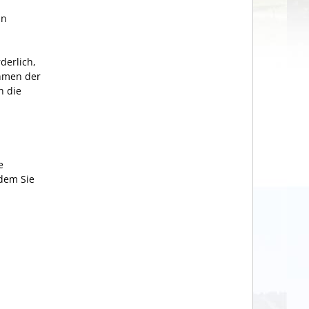
in
derlich,
ahmen der
h die
e
 dem Sie