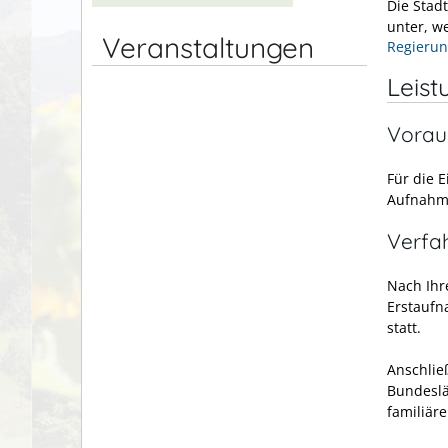
Die Stad
unter, we
Veranstaltungen
Regierun
Leist
Vorau
Für die 
Aufnahme
Verfa
Nach Ihr
Erstaufn
statt.
Anschlie
Bundeslän
familiär