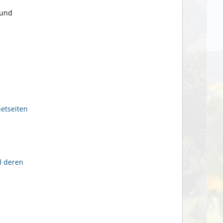
 und
netseiten
d deren