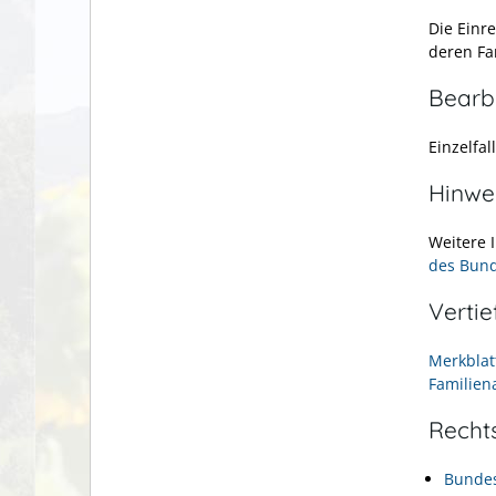
Die Einr
deren Fa
Bearb
Einzelfa
Hinwe
Weitere 
des Bun
Verti
Merkblat
Familien
Recht
Bundes