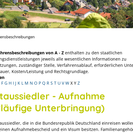
rensbeschreibungen
ahrensbeschreibungen von A - Z
enthalten zu den staatlichen
ngsdienstleistungen jeweils alle wesentlichen Informationen zu
tzungen, zuständiger Stelle, Verfahrensablauf, erforderlichen Unt
Dauer, Kosten/Leistung und Rechtsgrundlage.
en
F
G
H
I
J
K
L
M
N
O
P
Q
R
S
T
U
V
W
X
Y
Z
taussiedler - Aufnahme
rläufige Unterbringung)
taussiedler, die in die Bundesrepublik Deutschland einreisen wolle
inen Aufnahmebescheid und ein Visum besitzen. Familienangehö