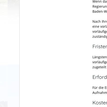
Wenn das
Regierun
Baden-Wü
Nach Ihre
eine vor
vorläufi
zuständi
Friste
Längsten
vorläufi
zugeteil
Erford
Für die 
Aufnahme
Koste