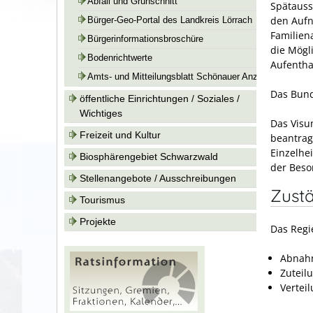
Abfall und Grünschnitt
Spätauss
den Aufn
Bürger-Geo-Portal des Landkreis Lörrach
Familien
Bürgerinformationsbroschüre
die Mögl
Bodenrichtwerte
Aufentha
Amts- und Mitteilungsblatt Schönauer Anzeiger
Das Bund
öffentliche Einrichtungen / Soziales /
Wichtiges
Das Visu
Freizeit und Kultur
beantrag
Einzelhe
Biosphärengebiet Schwarzwald
der Beso
Stellenangebote / Ausschreibungen
Zustä
Tourismus
Projekte
Das Regi
Abnahm
Zuteil
Vertei