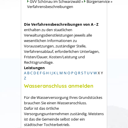
GVV Schönau im Schwarzwald
»
Bürgerservice
»
Verfahrensbeschreibungen
Die Verfahrensbeschreibungen von A - Z
enthalten zu den staatlichen
Verwaltungsdienstleistungen jeweils alle
wesentlichen Informationen zu
Voraussetzungen, zuständiger Stelle,
Verfahrensablauf, erforderlichen Unterlagen,
Fristen/Dauer, Kosten/Leistung und
Rechtsgrundlage.
Leistungen
A
B
C
D
E
F
G
H
I
J
K
L
M
N
O
P
Q
R
S
T
U
V
W
X
Y
Z
Wasseranschluss anmelden
Für die Wasserversorgung Ihres Grundstückes
brauchen Sie einen Wasseranschluss.
Dafür ist das örtliche
Versorgungsunternehmen zuständig. Meistens
ist das die Gemeinde selbst oder ein
städtischer Tochterbetrieb.