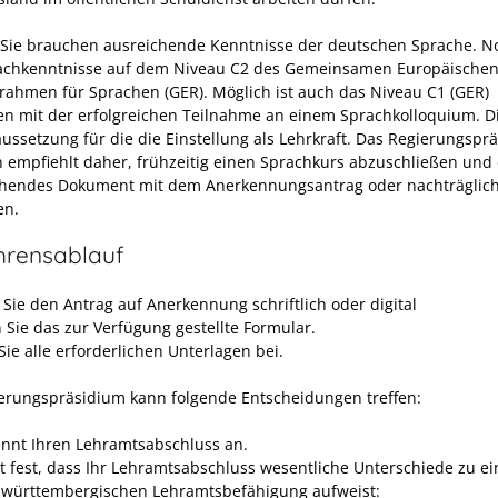
 Sie brauchen ausreichende Kenntnisse der deutschen Sprache. N
achkenntnisse auf dem Niveau C2 des Gemeinsamen Europäische
rahmen für Sprachen (GER). Möglich ist auch das Niveau C1 (GER)
n mit der erfolgreichen Teilnahme an einem Sprachkolloquium. Di
aussetzung für die die Einstellung als Lehrkraft. Das Regierungspr
 empfiehlt daher, frühzeitig einen Sprachkurs abzuschließen und 
hendes Dokument mit dem Anerkennungsantrag oder nachträglic
en.
hrensablauf
 Sie den Antrag auf Anerkennung schriftlich oder digital
 Sie das zur Verfügung gestellte Formular.
ie alle erforderlichen Unterlagen bei.
erungspräsidium kann folgende Entscheidungen treffen:
ennt Ihren Lehramtsabschluss an.
llt fest, dass Ihr Lehramtsabschluss wesentliche Unterschiede zu ei
württembergischen Lehramtsbefähigung aufweist: