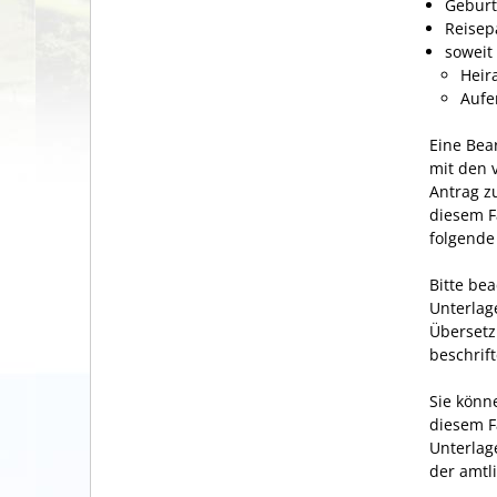
Gebur
Reisep
soweit
Heir
Aufe
Eine Bea
mit den 
Antrag z
diesem F
folgende
Bitte be
Unterlag
Übersetz
beschrift
Sie könn
diesem F
Unterlag
der amtl