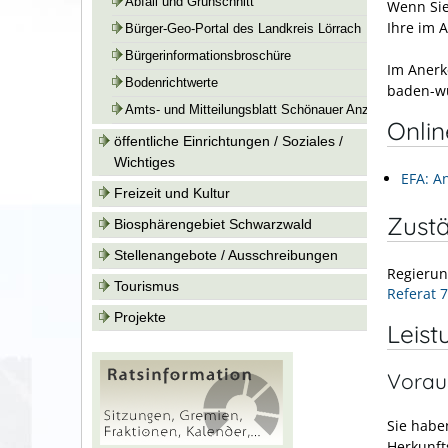
Abfall und Grünschnitt
Wenn Sie
Ihre im 
Bürger-Geo-Portal des Landkreis Lörrach
Bürgerinformationsbroschüre
Im Anerk
Bodenrichtwerte
baden-wü
Amts- und Mitteilungsblatt Schönauer Anzeiger
Onli
öffentliche Einrichtungen / Soziales /
Wichtiges
EFA: A
Freizeit und Kultur
Zustä
Biosphärengebiet Schwarzwald
Stellenangebote / Ausschreibungen
Regierun
Tourismus
Referat 
Projekte
Leist
Vorau
Sie habe
Herkunft