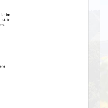
oder im
t
ist.
In
en.
tens