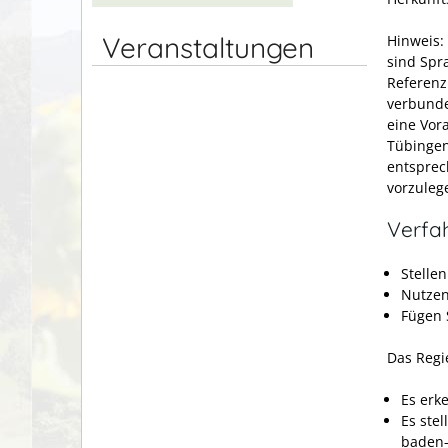
Veranstaltungen
Hinweis:
sind Spr
Referenz
verbunde
eine Vor
Tübingen
entsprec
vorzuleg
Verfa
Stellen
Nutzen
Fügen S
Das Regi
Es erk
Es ste
baden-