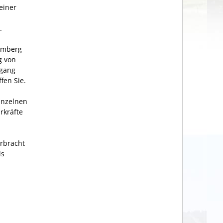
einer
.
temberg
g von
rgang
fen Sie.
inzelnen
rkräfte
rbracht
ls