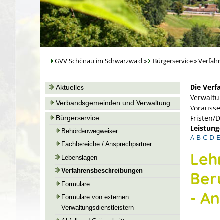
GVV Schönau im Schwarzwald
»
Bürgerservice
»
Verfah
Die Verf
Aktuelles
Verwaltu
Verbandsgemeinden und Verwaltung
Vorausse
Fristen/
Bürgerservice
Leistung
Behördenwegweiser
A
B
C
D
E
Fachbereiche / Ansprechpartner
Leh
Lebenslagen
Verfahrensbeschreibungen
Ber
Formulare
- A
Formulare von externen
Verwaltungsdienstleistern