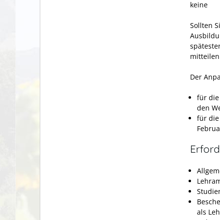
keine
Sollten 
Ausbildu
späteste
mitteilen
Der Anpa
für di
den We
für di
Februa
Erford
Allgem
Lehram
Studie
Besche
als Le