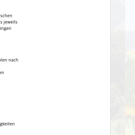
ischen
s jeweils
bingen
ulen nach
im
igkeiten