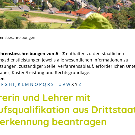
rensbeschreibungen
ahrensbeschreibungen von A - Z
enthalten zu den staatlichen
ngsdienstleistungen jeweils alle wesentlichen Informationen zu
tzungen, zuständiger Stelle, Verfahrensablauf, erforderlichen Unt
Dauer, Kosten/Leistung und Rechtsgrundlage.
en
F
G
H
I
J
K
L
M
N
O
P
Q
R
S
T
U
V
W
X
Y
Z
rerin und Lehrer mit
ufsqualifikation aus Drittstaa
nerkennung beantragen