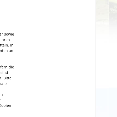
ar sowie
 Ihren
teln. In
enten an
fern die
 sind
n.
Bitte
alts.
In
e
 Kopien