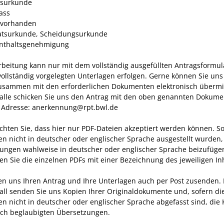
tsurkunde
ass
 vorhanden
atsurkunde, Scheidungsurkunde
nthaltsgenehmigung
rbeitung kann nur mit dem vollständig ausgefüllten Antragsformul
vollständig vorgelegten Unterlagen erfolgen. Gerne können Sie uns
usammen mit den erforderlichen Dokumenten elektronisch übermit
alle schicken Sie uns den Antrag mit den oben genannten Dokum
 Adresse: anerkennung@rpt.bwl.de
achten Sie, dass hier nur PDF-Dateien akzeptiert werden können. So
en nicht in deutscher oder englischer Sprache ausgestellt wurden,
ungen wahlweise in deutscher oder englischer Sprache beizufüge
en Sie die einzelnen PDFs mit einer Bezeichnung des jeweiligen Inh
en uns Ihren Antrag und Ihre Unterlagen auch per Post zusenden. 
all senden Sie uns Kopien Ihrer Originaldokumente und, sofern di
en nicht in deutscher oder englischer Sprache abgefasst sind, die
ich beglaubigten Übersetzungen.