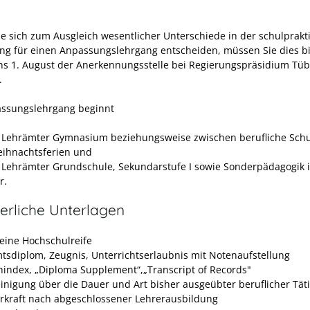
Sie sich zum Ausgleich wesentlicher Unterschiede in der schulprakt
ng für einen Anpassungslehrgang entscheiden, müssen Sie dies bi
ns 1. August der Anerkennungsstelle bei Regierungspräsidium Tü
.
ssungslehrgang beginnt
e Lehrämter Gymnasium beziehungsweise
zwischen
berufliche Sch
ihnachtsferien und
e Lehrämter Grundschule, Sekundarstufe I sowie Sonderpädagogik 
r.
erliche Unterlagen
eine Hochschulreife
tsdiplom, Zeugnis, Unterrichtserlaubnis mit Notenaufstellung
nindex, „Diploma Supplement“,„Transcript of Records"
inigung über die Dauer und Art bisher ausgeübter beruflicher Tät
hrkraft nach abgeschlossener Lehrerausbildung