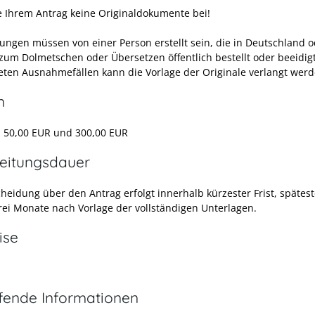
e Ihrem Antrag keine Originaldokumente bei!
ungen müssen von einer Person erstellt sein, die in Deutschland 
zum Dolmetschen oder Übersetzen öffentlich bestellt
oder beeidig
eten Ausnahmefällen kann d
ie Vorlage der Originale
verlangt werd
n
n
50,00
EUR
und
300,00
EUR
eitungsdauer
cheidung über den Antrag erfolgt innerhalb kürzester Frist, spätes
rei Monate nach Vorlage der vollständigen Unterlagen.
ise
efende Informationen