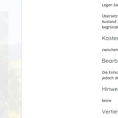
Legen Si
Übersetz
Ausland 
begründ
Koste
zwische
Bearb
Die Ents
jedoch d
Hinwe
keine
Verti