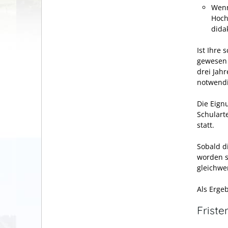
Wenn
Hoch
dida
Ist Ihre
gewesen 
drei Jah
notwendi
Die Eign
Schulart
statt.
Sobald d
worden s
gleichwer
Als Ergeb
Friste