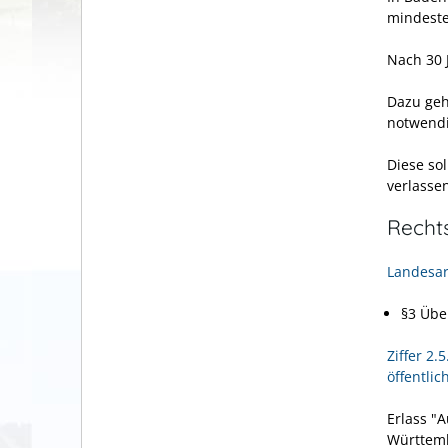
mindeste
Nach 30 
Dazu geh
notwendi
Diese so
verlasse
Recht
Landesar
§3
Über
Ziffer 2
öffentli
Erlass "
Württemb