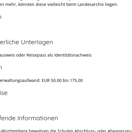
en mehr, könnten diese vielleicht beim Landesarchiv liegen.
n
erliche Unterlagen
ausweis oder Reisepass als Identitätsnachweis
n
Verwaltungsaufwand: EUR 50,00 bis 175,00
ise
efende Informationen
n-Württemberg bewahren die Schulen
Abschluss- oder Abgangszeu