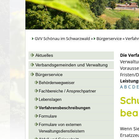
GVV Schönau im Schwarzwald
»
Bürgerservice
»
Verfah
Die Verf
Aktuelles
Verwaltu
Verbandsgemeinden und Verwaltung
Vorausse
Fristen/
Bürgerservice
Leistung
Behördenwegweiser
A
B
C
D
E
Fachbereiche / Ansprechpartner
Schu
Lebenslagen
Verfahrensbeschreibungen
bea
Formulare
Formulare von externen
Wenn Sie
Verwaltungsdienstleistern
Ersatzze