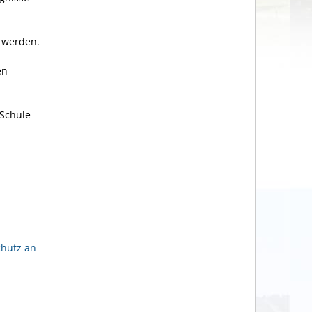
 werden.
en
 Schule
chutz an