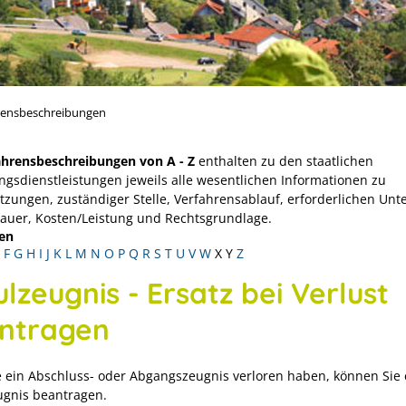
rensbeschreibungen
ahrensbeschreibungen von A - Z
enthalten zu den staatlichen
ngsdienstleistungen jeweils alle wesentlichen Informationen zu
tzungen, zuständiger Stelle, Verfahrensablauf, erforderlichen Unt
Dauer, Kosten/Leistung und Rechtsgrundlage.
en
F
G
H
I
J
K
L
M
N
O
P
Q
R
S
T
U
V
W
X
Y
Z
lzeugnis - Ersatz bei Verlust
ntragen
 ein Abschluss- oder Abgangszeugnis verloren haben, können Sie 
ugnis beantragen.