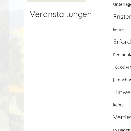
Unterlag
Veranstaltungen
Friste
keine
Erford
Personal
Koste
je nach 
Hinwe
keine
Verti
In Bade