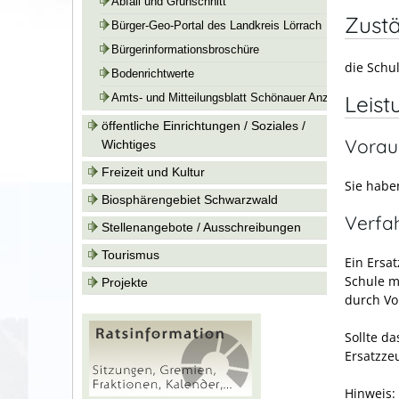
Abfall und Grünschnitt
Zustä
Bürger-Geo-Portal des Landkreis Lörrach
Bürgerinformationsbroschüre
die Schul
Bodenrichtwerte
Leist
Amts- und Mitteilungsblatt Schönauer Anzeiger
öffentliche Einrichtungen / Soziales /
Vorau
Wichtiges
Freizeit und Kultur
Sie habe
Biosphärengebiet Schwarzwald
Verfa
Stellenangebote / Ausschreibungen
Tourismus
Ein Ersa
Schule m
Projekte
durch Vo
Sollte da
Ersatzzeu
Hinweis: