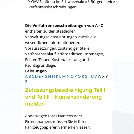
GVV Schönau im Schwarzwald
»
Bürgerservice
»
Verfahrensbeschreibungen
Die Verfahrensbeschreibungen von A - Z
enthalten zu den staatlichen
Verwaltungsdienstleistungen jeweils alle
wesentlichen Informationen zu
Voraussetzungen, zuständiger Stelle,
Verfahrensablauf, erforderlichen Unterlagen,
Fristen/Dauer, Kosten/Leistung und
Rechtsgrundlage.
Leistungen
A
B
C
D
E
F
G
H
I
J
K
L
M
N
O
P
Q
R
S
T
U
V
W
X
Y
Z
Zulassungsbescheinigung Teil I
und Teil II - Namensänderung
melden
Änderungen Ihres Namens oder
Firmennamens müssen Sie in Ihren
Fahrzeugpapieren vermerken lassen.