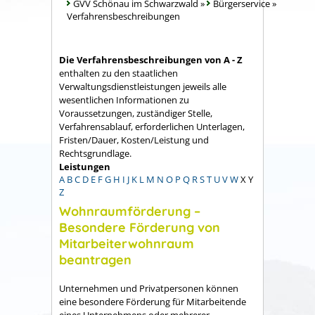
GVV Schönau im Schwarzwald
»
Bürgerservice
»
Verfahrensbeschreibungen
Die Verfahrensbeschreibungen von A - Z
enthalten zu den staatlichen
Verwaltungsdienstleistungen jeweils alle
wesentlichen Informationen zu
Voraussetzungen, zuständiger Stelle,
Verfahrensablauf, erforderlichen Unterlagen,
Fristen/Dauer, Kosten/Leistung und
Rechtsgrundlage.
Leistungen
A
B
C
D
E
F
G
H
I
J
K
L
M
N
O
P
Q
R
S
T
U
V
W
X
Y
Z
Wohnraumförderung –
Besondere Förderung von
Mitarbeiterwohnraum
beantragen
Unternehmen und Privatpersonen können
eine besondere Förderung für Mitarbeitende
eines Unternehmens oder mehrerer