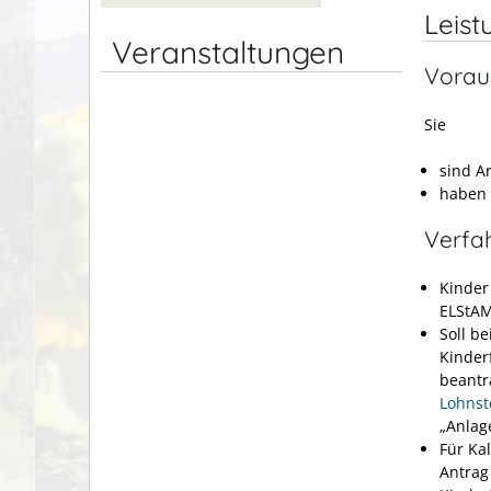
Leist
Veranstaltungen
Vorau
Sie
sind A
haben 
Verfa
Kinder
ELStAM
Soll be
Kinder
beantr
Lohnst
„Anlag
Für Ka
Antrag