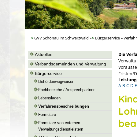
GVV Schönau im Schwarzwald
»
Bürgerservice
»
Verfah
Die Verf
Aktuelles
Verwaltu
Verbandsgemeinden und Verwaltung
Vorausse
Fristen/
Bürgerservice
Leistung
Behördenwegweiser
A
B
C
D
E
Fachbereiche / Ansprechpartner
Kin
Lebenslagen
Verfahrensbeschreibungen
Loh
Formulare
bea
Formulare von externen
Verwaltungsdienstleistern