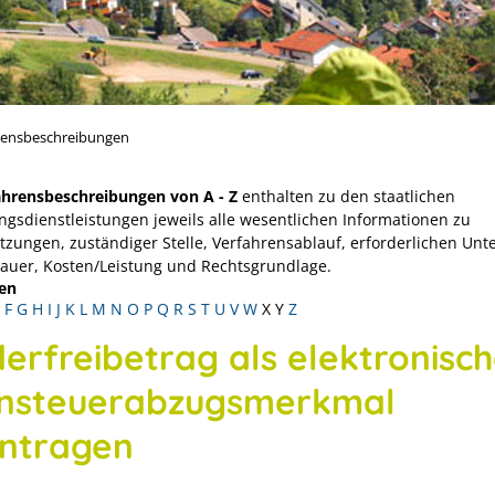
rensbeschreibungen
ahrensbeschreibungen von A - Z
enthalten zu den staatlichen
ngsdienstleistungen jeweils alle wesentlichen Informationen zu
tzungen, zuständiger Stelle, Verfahrensablauf, erforderlichen Unt
Dauer, Kosten/Leistung und Rechtsgrundlage.
en
F
G
H
I
J
K
L
M
N
O
P
Q
R
S
T
U
V
W
X
Y
Z
derfreibetrag als elektronisc
nsteuerabzugsmerkmal
ntragen