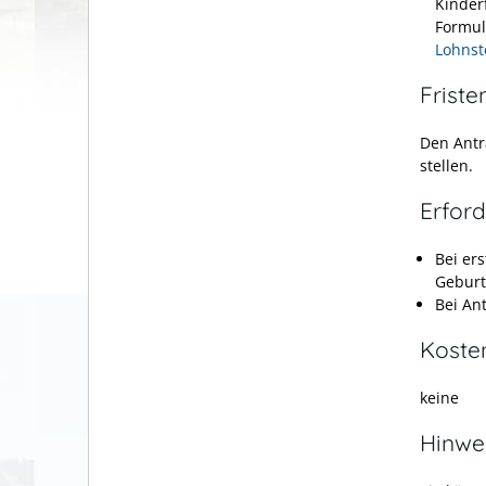
Kinder
Formu
Lohns
Friste
Den Antr
stellen.
Erford
Bei er
Geburt
Bei An
Koste
keine
Hinwe