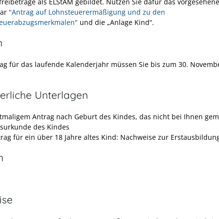
freibeträge als ELStAM gebildet. Nutzen Sie dafür das vorgesehen
lar
"Antrag auf Lohnsteuerermäßigung und zu den
teuerabzugsmerkmalen"
und die „Anlage Kind“.
n
ag für das laufende Kalenderjahr müssen Sie bis zum 30. Novemb
erliche Unterlagen
stmaligem Antrag nach Geburt des Kindes, das nicht bei Ihnen geme
surkunde des Kindes
trag für ein über 18 Jahre altes Kind: Nachweise zur Erstausbildun
n
ise