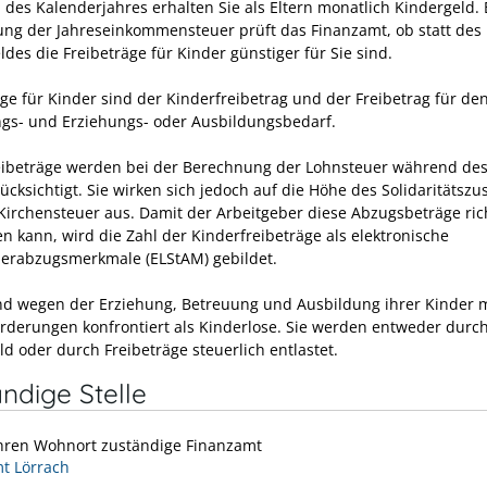
des Kalenderjahres erhalten Sie als Eltern monatlich Kindergeld. 
ng der Jahreseinkommensteuer prüft das Finanzamt, ob statt des
des die Freibeträge für Kinder günstiger für Sie sind.
äge für Kinder sind der Kinderfreibetrag und der Freibetrag für de
gs- und Erziehungs- oder Ausbildungsbedarf.
eibeträge werden bei der Berechnung der Lohnsteuer während des
ücksichtigt. Sie wirken sich jedoch auf die Höhe des Solidaritätszu
Kirchensteuer aus. Damit der Arbeitgeber diese Abzugsbeträge ric
n kann, wird die Zahl der Kinderfreibeträge als elektronische
erabzugsmerkmale (ELStAM) gebildet.
ind wegen der Erziehung, Betreuung und Ausbildung ihrer Kinder 
rderungen konfrontiert als Kinderlose. Sie werden entweder durc
d oder durch Freibeträge steuerlich entlastet.
ndige Stelle
Ihren Wohnort zuständige Finanzamt
t Lörrach