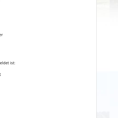
e
er
ldet ist:
g