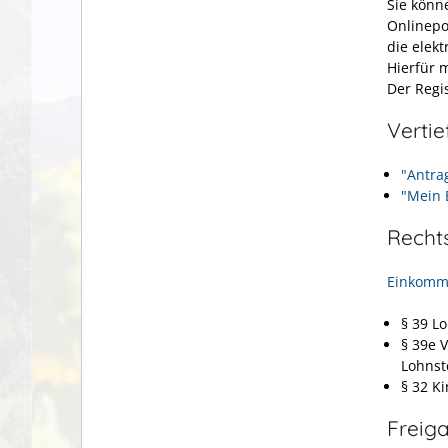
Sie könn
Onlinepo
die elekt
Hierfür m
Der Regi
Verti
"Antra
"Mein 
Recht
Einkomme
§ 39 L
§ 39e 
Lohns
§ 32 Ki
Freig