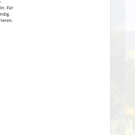
m
ln. Für
endig.
rieren.