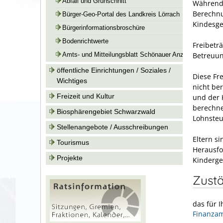
Abfall und Grünschnitt
Während 
Berechnu
Bürger-Geo-Portal des Landkreis Lörrach
Kindesgel
Bürgerinformationsbroschüre
Bodenrichtwerte
Freibetr
Betreuun
Amts- und Mitteilungsblatt Schönauer Anzeiger
öffentliche Einrichtungen / Soziales /
Diese Fr
Wichtiges
nicht ber
Freizeit und Kultur
und der 
berechne
Biosphärengebiet Schwarzwald
Lohnsteu
Stellenangebote / Ausschreibungen
Eltern s
Tourismus
Herausfo
Projekte
Kindergel
Zustä
das für 
Finanzam