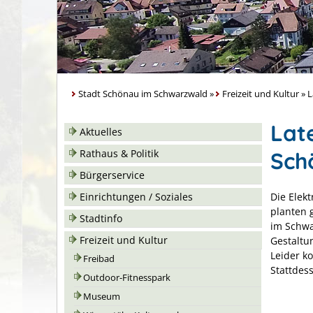
Stadt Schönau im Schwarzwald
»
Freizeit und Kultur
»
L
Lat
Aktuelles
Sch
Rathaus & Politik
Bürgerservice
Die Elek
Einrichtungen / Soziales
planten 
Stadtinfo
im Schwa
Freizeit und Kultur
Gestaltu
Leider k
Freibad
Stattdes
Outdoor-Fitnesspark
Museum