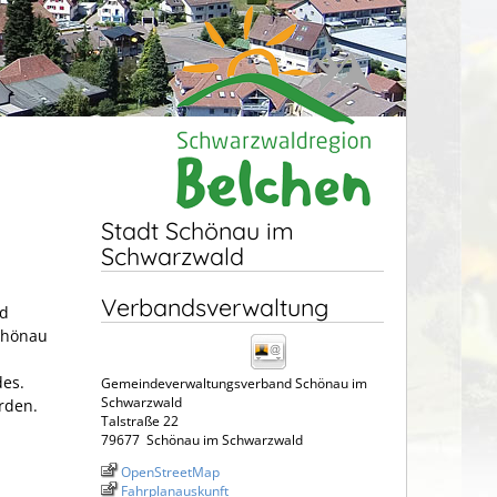
Stadt Schönau im
Schwarzwald
Verbandsverwaltung
ld
chönau
des.
Gemeindeverwaltungsverband Schönau im
Schwarzwald
rden.
Talstraße 22
79677
Schönau im Schwarzwald
OpenStreetMap
Fahrplanauskunft