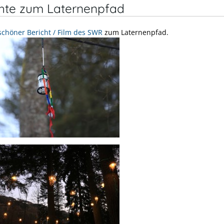
chte zum Laternenpfad
schöner Bericht / Film des SWR
zum Laternenpfad.