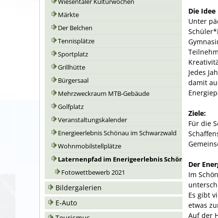
Wiesentäler Kulturwochen
Die Idee
Märkte
Unter pä
Der Belchen
Schüler*
Gymnasiu
Tennisplätze
Teilnehm
Sportplatz
Kreativit
Grillhütte
Jedes Ja
Bürgersaal
damit au
Energiep
Mehrzweckraum MTB-Gebäude
Golfplatz
Ziele:
Veranstaltungskalender
Für die 
Schaffen
Energieerlebnis Schönau im Schwarzwald
Gemeinsc
Wohnmobilstellplätze
Laternenpfad im Enerigeerlebnis Schönau
Der Ener
Fotowettbewerb 2021
Im Schön
untersch
Bildergalerien
Es gibt v
E-Auto
etwas zu
Auf der
Tourismus