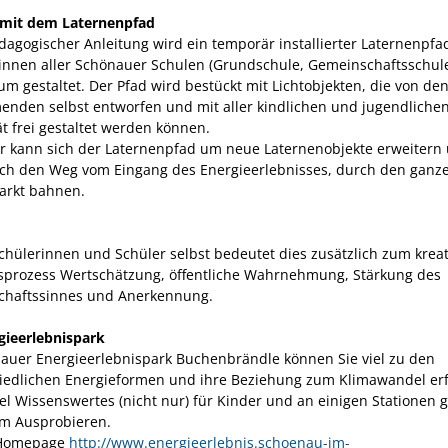
 mit dem Laternenpfad
dagogischer Anleitung wird ein temporär installierter Laternenpfa
innen aller Schönauer Schulen (Grundschule, Gemeinschaftsschul
m gestaltet. Der Pfad wird bestückt mit Lichtobjekten, die von de
enden selbst entworfen und mit aller kindlichen und jugendliche
ät frei gestaltet werden können.
hr kann sich der Laternenpfad um neue Laternenobjekte erweitern
ch den Weg vom Eingang des Energieerlebnisses, durch den ganz
arkt bahnen.
Schülerinnen und Schüler selbst bedeutet dies zusätzlich zum krea
sprozess Wertschätzung, öffentliche Wahrnehmung, Stärkung des
haftssinnes und Anerkennung.
gieerlebnispark
auer Energieerlebnispark Buchenbrändle können Sie viel zu den
iedlichen Energieformen und ihre Beziehung zum Klimawandel er
iel Wissenswertes (nicht nur) für Kinder und an einigen Stationen g
m Ausprobieren.
 Homepage
http://www.energieerlebnis.schoenau-im-