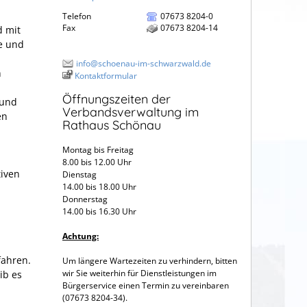
Telefon
07673 8204-0
Fax
07673 8204-14
d mit
e und
n
info@schoenau-im-schwarzwald.de
n
Kontaktformular
Öffnungszeiten der
 und
Verbandsverwaltung im
en
Rathaus Schönau
Montag bis Freitag
8.00 bis 12.00 Uhr
tiven
Dienstag
14.00 bis 18.00 Uhr
Donnerstag
14.00 bis 16.30 Uhr
Achtung:
fahren.
Um längere Wartezeiten zu verhindern, bitten
wir Sie weiterhin für Dienstleistungen im
ib es
Bürgerservice einen Termin zu vereinbaren
(07673 8204-34).