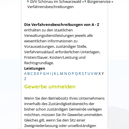
GVV Schönau im Schwarzwald
»
Bürgerservice
»
Verfahrensbeschreibungen
Die Verfahrensbeschreibungen von A - Z
enthalten zu den staatlichen
Verwaltungsdienstleistungen jeweils alle
wesentlichen Informationen zu
Voraussetzungen, zuständiger Stelle,
Verfahrensablauf, erforderlichen Unterlagen,
Fristen/Dauer, Kosten/Leistung und
Rechtsgrundlage.
Leistungen
A
B
C
D
E
F
G
H
I
J
K
L
M
N
O
P
Q
R
S
T
U
V
W
X
Y
Z
Gewerbe ummelden
Wenn Sie den Betriebssitz Ihres Unternehmens
innerhalb des Zuständigkeitsbereichs der
bisher schon zuständigen Gemeinde verlegen
möchten, müssen Sie Ihr Gewerbe ummelden.
Gleiches gilt, wenn Sie den Sitz einer
Zweigniederlassung oder unselbständigen