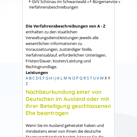
GVV Schönau im Schwarzwald
»
Bürgerservice
»
Verfahrensbeschreibungen
Die Verfahrensbeschreibungen von A - Z
enthalten zu den staatlichen
Verwaltungsdienstleistungen jeweils alle
wesentlichen Informationen zu
Voraussetzungen, zuständiger Stelle,
Verfahrensablauf, erforderlichen Unterlagen,
Fristen/Dauer, Kosten/Leistung und
Rechtsgrundlage.
Leistungen
A
B
C
D
E
F
G
H
I
J
K
L
M
N
O
P
Q
R
S
T
U
V
W
X
Y
Z
Nachbeurkundung einer von
Deutschen im Ausland oder mit
ihrer Beteiligung geschlossenen
Ehe beantragen
Wenn Sie im Ausland geheiratet haben und
mindestens einer von Ihnen die deutsche
Staatsangehörigkeit besitzt, können Sie die