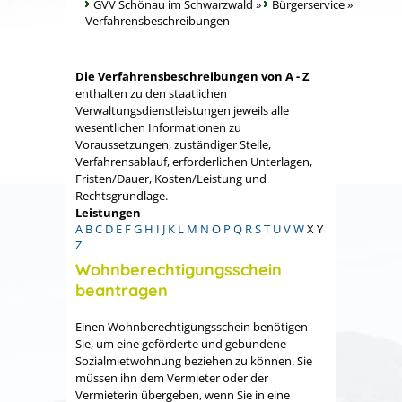
GVV Schönau im Schwarzwald
»
Bürgerservice
»
Verfahrensbeschreibungen
Die Verfahrensbeschreibungen von A - Z
enthalten zu den staatlichen
Verwaltungsdienstleistungen jeweils alle
wesentlichen Informationen zu
Voraussetzungen, zuständiger Stelle,
Verfahrensablauf, erforderlichen Unterlagen,
Fristen/Dauer, Kosten/Leistung und
Rechtsgrundlage.
Leistungen
A
B
C
D
E
F
G
H
I
J
K
L
M
N
O
P
Q
R
S
T
U
V
W
X
Y
Z
Wohnberechtigungsschein
beantragen
Einen Wohnberechtigungsschein benötigen
Sie, um eine geförderte und gebundene
Sozialmietwohnung beziehen zu können. Sie
müssen ihn dem Vermieter oder der
Vermieterin übergeben, wenn Sie in eine