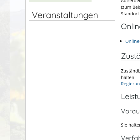
Außerdem
(zum Bei
Veranstaltungen
Standort
Onli
Online
Zustä
Zuständi
halten.
Regierun
Leist
Vorau
Sie halt
Verfa