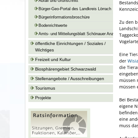
Abfall und Grünschnitt
Bestands
Kennzeic
Bürger-Geo-Portal des Landkreis Lörrach
Bürgerinformationsbroschüre
Zu den b
Bodenrichtwerte
Landschi
Amts- und Mitteilungsblatt Schönauer Anzeiger
Taggecko
Vogelart
öffentliche Einrichtungen / Soziales /
Wichtiges
Eine Tier
Freizeit und Kultur
der
Wisi
die Tiera
Biosphärengebiet Schwarzwald
eingeben
Stellenangebote / Ausschreibungen
müssen n
müssen e
Tourismus
Projekte
Bei Best
eigene N
befinden
eine and
muss das