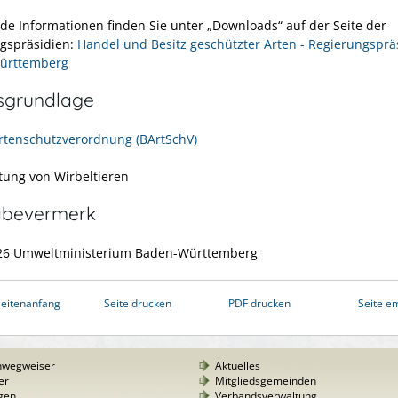
nde Informationen finden Sie unter „Downloads“ auf der Seite der
gspräsidien:
Handel und Besitz geschützter Arten -
Regierungsprä
ürttemberg
sgrundlage
tenschutzverordnung (BArtSchV)
ltung von Wirbeltieren
abevermerk
026 Umweltministerium Baden-Württemberg
eitenanfang
Seite drucken
PDF drucken
Seite e
nwegweiser
Aktuelles
er
Mitgliedsgemeinden
gen
Verbandsverwaltung