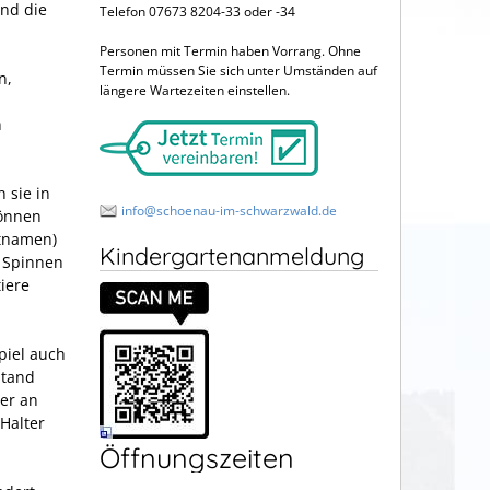
nd die
Telefon 07673 8204-33 oder -34
Personen mit Termin haben Vorrang. Ohne
Termin müssen Sie sich unter Umständen auf
n,
längere Wartezeiten einstellen.
n
 sie in
info@schoenau-im-schwarzwald.de
können
rtnamen)
Kindergartenanmeldung
r Spinnen
iere
piel auch
stand
er an
Halter
Öffnungszeiten