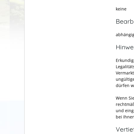
keine
Bearb
abhängig
Hinwe
Erkundig
Legalitä
Vermarkt
ungültig
dürfen w
Wenn Sie
rechtmäß
und eing
bei Ihne
Verti