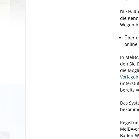
Die Halt
die Kenn
Wegen be
Über d
online
In MelBA
den Sie 
die Mögl
Vorlageb
unterstü
bereits 
Das Syst
bekommen
Registri
MelBA-on
Baden-W