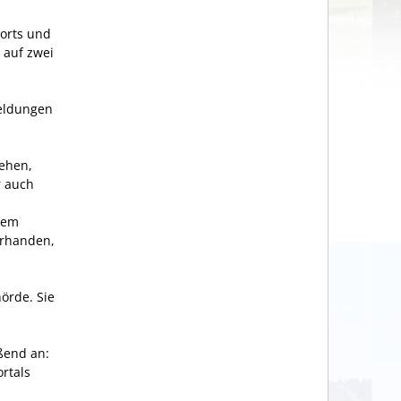
orts und
 auf zwei
Meldungen
sehen,
r auch
tem
orhanden,
örde. Sie
ßend an:
rtals