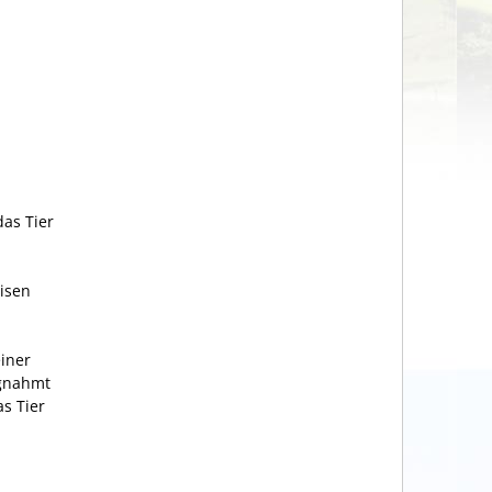
das Tier
eisen
einer
agnahmt
s Tier