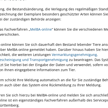
ung, die Bestandsänderung, die Verlegung des regelmäßigen Stand
zeichnung der Exemplare besonders geschützter Arten können Sie
i der zuständigen Behörde anzeigen:
as Fachverfahren „
MelBA-online
“ können Sie die verschiedenen 
 verschicken.
-online können Sie sich dauerhaft den Bestand lebender Tiere an
über MelBA-online gemeldet haben. Darüber hinaus haben Sie hie
ichkeit, die weiteren Leistungen
Vermarktungsgenehmigung,
escheinigung und Transportgenehmigung
zu beantragen. Das Sys
tzt Sie hierbei bei der Eingabe der Daten und verwendet, sofern v
von Ihnen eingegebene Informationen zum Tier.
em schickt Ihre Meldung automatisch an die für Sie zuständige Beh
 auch über das System eine Rückmeldung zu Ihrer Meldung.
eren Sie sich hierzu bei MelBA-online und melden Sie sich anschlie
line ist ein eigenständiges Fachverfahren außerhalb des Servicepo
ürttemberg.