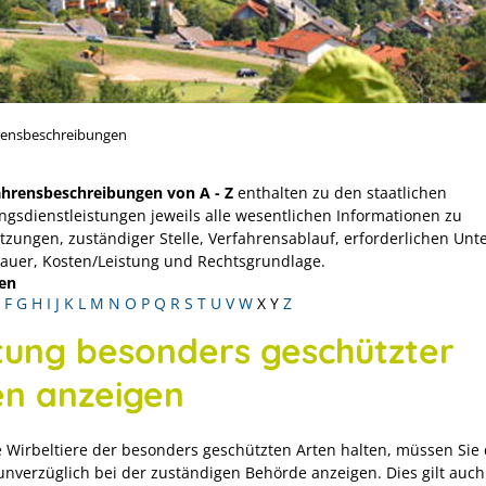
rensbeschreibungen
ahrensbeschreibungen von A - Z
enthalten zu den staatlichen
ngsdienstleistungen jeweils alle wesentlichen Informationen zu
tzungen, zuständiger Stelle, Verfahrensablauf, erforderlichen Unt
Dauer, Kosten/Leistung und Rechtsgrundlage.
en
F
G
H
I
J
K
L
M
N
O
P
Q
R
S
T
U
V
W
X
Y
Z
tung besonders geschützter
en anzeigen
 Wirbeltiere der besonders geschützten Arten halten, müssen Sie 
unverzüglich bei der zuständigen Behörde anzeigen. Dies gilt auch