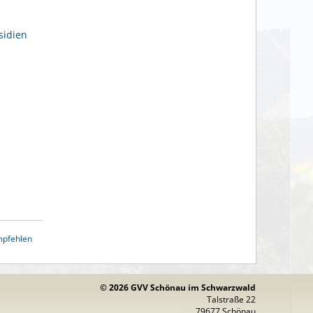
sidien
mpfehlen
© 2026 GVV Schönau im Schwarzwald
Talstraße 22
79677 Schönau