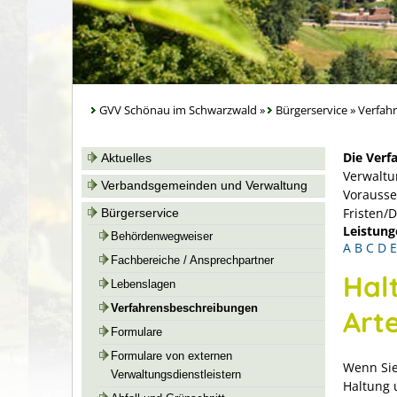
GVV Schönau im Schwarzwald
»
Bürgerservice
»
Verfah
Die Verf
Aktuelles
Verwaltu
Verbandsgemeinden und Verwaltung
Vorausse
Fristen/
Bürgerservice
Leistung
Behördenwegweiser
A
B
C
D
E
Fachbereiche / Ansprechpartner
Hal
Lebenslagen
Verfahrensbeschreibungen
Art
Formulare
Formulare von externen
Wenn Sie
Verwaltungsdienstleistern
Haltung 