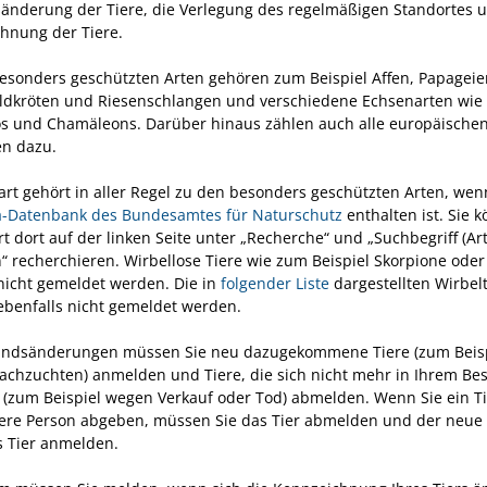
änderung der Tiere, die Verlegung des regelmäßigen Standortes u
hnung der Tiere.
esonders geschützten Arten gehören zum Beispiel Affen, Papageie
ldkröten und Riesenschlangen und verschiedene Echsenarten wie
s und Chamäleons. Darüber hinaus zählen auch alle europäische
en dazu.
art gehört in aller Regel zu den besonders geschützten Arten, wenn
a-Datenbank des Bundesamtes für Naturschutz
enthalten ist. Sie 
rt dort auf der linken Seite unter „Recherche“ und „Suchbegriff (A
“ recherchieren. Wirbellose Tiere wie zum Beispiel Skorpione ode
icht gemeldet werden. Die in
folgender Liste
dargestellten Wirbelt
benfalls nicht gemeldet werden.
andsänderungen müssen Sie neu dazugekommene Tiere (zum Beis
achzuchten) anmelden und Tiere, die sich nicht mehr in Ihrem Be
 (zum Beispiel wegen Verkauf oder Tod) abmelden. Wenn Sie ein Ti
ere Person abgeben, müssen Sie das Tier abmelden und der neue 
 Tier anmelden.