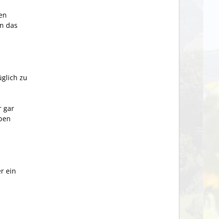
gen
an das
üglich zu
r gar
aben
r ein