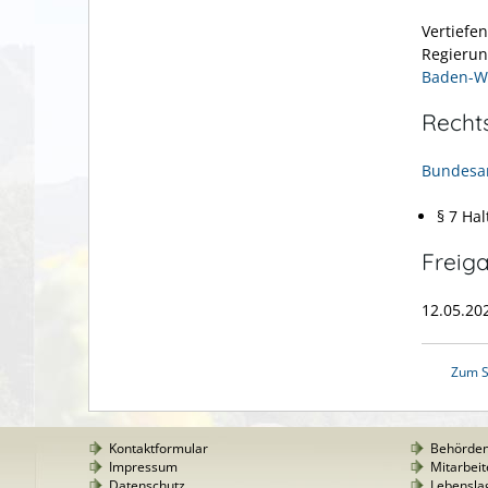
Vertiefe
Regierun
Baden-W
Recht
Bundesar
§ 7 Ha
Freig
12.05.2
Zum S
Kontaktformular
Behörde
Impressum
Mitarbeit
Datenschutz
Lebensla