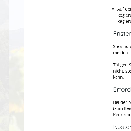
Auf de
Regier
Regier
Friste
Sie sind
melden.
Tätigen S
nicht, st
kann.
Erford
Bei der 
(zum Bei
Kennzeic
Koste