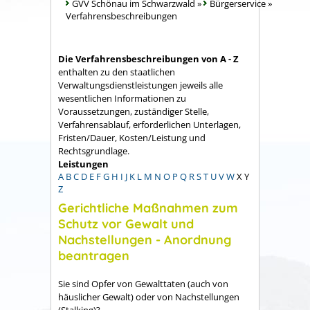
GVV Schönau im Schwarzwald
»
Bürgerservice
»
Verfahrensbeschreibungen
Die Verfahrensbeschreibungen von A - Z
enthalten zu den staatlichen
Verwaltungsdienstleistungen jeweils alle
wesentlichen Informationen zu
Voraussetzungen, zuständiger Stelle,
Verfahrensablauf, erforderlichen Unterlagen,
Fristen/Dauer, Kosten/Leistung und
Rechtsgrundlage.
Leistungen
A
B
C
D
E
F
G
H
I
J
K
L
M
N
O
P
Q
R
S
T
U
V
W
X
Y
Z
Gerichtliche Maßnahmen zum
Schutz vor Gewalt und
Nachstellungen - Anordnung
beantragen
Sie sind Opfer von Gewalttaten (auch von
häuslicher Gewalt) oder von Nachstellungen
(Stalking)?